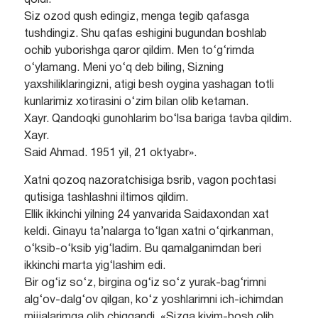
qoldi.
Siz ozod qush edingiz, menga tegib qafasga
tushdingiz. Shu qafas eshigini bugundan boshlab
ochib yuborishga qaror qildim. Men to‘g‘rimda
o‘ylamang. Meni yo‘q deb biling, Sizning
yaxshiliklaringizni, atigi besh oygina yashagan totli
kunlarimiz xotirasini o‘zim bilan olib ketaman.
Xayr. Qandoqki gunohlarim bo‘lsa bariga tavba qildim.
Xayr.
Said Ahmad. 1951 yil, 21 oktyabr».
Xatni qozoq nazoratchisiga bsrib, vagon pochtasi
qutisiga tashlashni iltimos qildim.
Ellik ikkinchi yilning 24 yanvarida Saidaxondan xat
keldi. Ginayu ta’nalarga to‘lgan xatni o‘qirkanman,
o‘ksib-o‘ksib yig‘ladim. Bu qamalganimdan beri
ikkinchi marta yig‘lashim edi.
Bir og‘iz so‘z, birgina og‘iz so‘z yurak-bag‘rimni
alg‘ov-dalg‘ov qilgan, ko‘z yoshlarimni ich-ichimdan
mijjalarimga olib chiqqandi. «Sizga kiyim-bosh olib