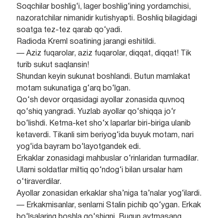
Soqchilar boshlig‘i, lager boshlig‘ining yordamchisi,
nazoratchilar nimanidir kutishyapti. Boshliq bilagidagi
soatga tez-tez qarab qo‘yadi.
Radioda Kreml soatining jarangi eshitildi.
— Aziz fuqarolar, aziz fuqarolar, diqqat, diqqat! Tik
turib sukut saqlansin!
Shundan keyin sukunat boshlandi. Butun mamlakat
motam sukunatiga g‘arq bo‘lgan.
Qo‘sh devor orqasidagi ayollar zonasida quvnoq
qo‘shiq yangradi. Yuzlab ayollar qo‘shiqqa jo‘r
bo‘lishdi. Ketma-ket sho‘x laparlar biri-biriga ulanib
ketaverdi. Tikanli sim beriyog‘ida buyuk motam, nari
yog‘ida bayram bo‘layotgandek edi.
Erkaklar zonasidagi mahbuslar o‘rinlaridan turmadilar.
Ularni soldatlar miltiq qo‘ndog‘i bilan ursalar ham
o‘tiraverdilar.
Ayollar zonasidan erkaklar sha’niga ta’nalar yog‘ilardi.
— Erkakmisanlar, senlarni Stalin pichib qo‘ygan. Erkak
bo‘lsalaring boshla qo‘shiqni. Bugun aytmasang,