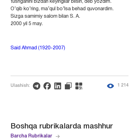
tushganini bizdan keyingilar bilsin, deb yozdim.
O‘qib ko‘ring, ma’qul bo‘lsa behad quvonardim.
Sizga samimiy salom bilan S. A.
2000 yil 5 may.
Said Ahmad (1920-2007)
1 214
Ulashish:
Boshqa rubrikalarda mashhur
Barcha Rubrikalar