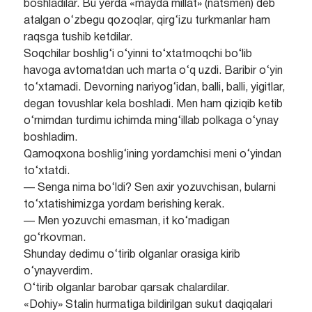
boshladilar. Bu yerda «mayda millat» (natsmen) deb
atalgan o‘zbegu qozoqlar, qirg‘izu turkmanlar ham
raqsga tushib ketdilar.
Soqchilar boshlig‘i o‘yinni to‘xtatmoqchi bo‘lib
havoga avtomatdan uch marta o‘q uzdi. Baribir o‘yin
to‘xtamadi. Devorning nariyog‘idan, balli, balli, yigitlar,
degan tovushlar kela boshladi. Men ham qiziqib ketib
o‘rnimdan turdimu ichimda ming‘illab polkaga o‘ynay
boshladim.
Qamoqxona boshlig‘ining yordamchisi meni o‘yindan
to‘xtatdi.
— Senga nima bo‘ldi? Sen axir yozuvchisan, bularni
to‘xtatishimizga yordam berishing kerak.
— Men yozuvchi emasman, it ko‘madigan
go‘rkovman.
Shunday dedimu o‘tirib olganlar orasiga kirib
o‘ynayverdim.
O‘tirib olganlar barobar qarsak chalardilar.
«Dohiy» Stalin hurmatiga bildirilgan sukut daqiqalari