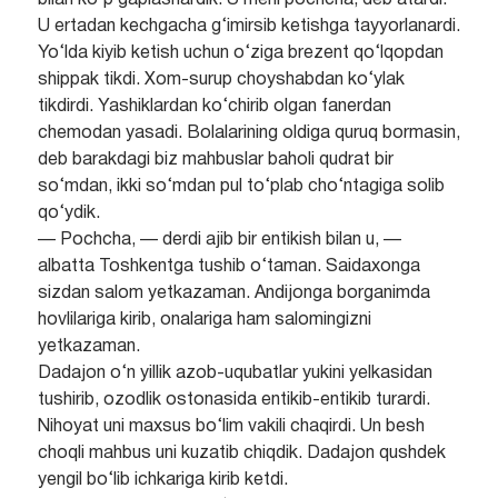
bilan ko‘p gaplashardik. U meni pochcha, deb atardi.
U ertadan kechgacha g‘imirsib ketishga tayyorlanardi.
Yo‘lda kiyib ketish uchun o‘ziga brezent qo‘lqopdan
shippak tikdi. Xom-surup choyshabdan ko‘ylak
tikdirdi. Yashiklardan ko‘chirib olgan fanerdan
chemodan yasadi. Bolalarining oldiga quruq bormasin,
deb barakdagi biz mahbuslar baholi qudrat bir
so‘mdan, ikki so‘mdan pul to‘plab cho‘ntagiga solib
qo‘ydik.
— Pochcha, — derdi ajib bir entikish bilan u, —
albatta Toshkentga tushib o‘taman. Saidaxonga
sizdan salom yetkazaman. Andijonga borganimda
hovlilariga kirib, onalariga ham salomingizni
yetkazaman.
Dadajon o‘n yillik azob-uqubatlar yukini yelkasidan
tushirib, ozodlik ostonasida entikib-entikib turardi.
Nihoyat uni maxsus bo‘lim vakili chaqirdi. Un besh
choqli mahbus uni kuzatib chiqdik. Dadajon qushdek
yengil bo‘lib ichkariga kirib ketdi.