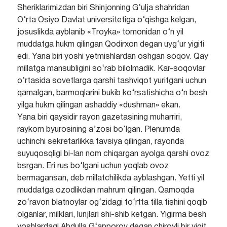
Sheriklarimizdan biri Shinjonning G‘ulja shahridan
O‘rta Osiyo Davlat universitetiga o‘qishga kelgan,
josuslikda ayblanib «Troyka» tomonidan o‘n yil
muddatga hukm qilingan Qodirxon degan uyg‘ur yigiti
edi. Yana biri yoshi yetmishlardan oshgan soqov. Qay
millatga mansubligini so‘rab bilolmadik. Kar-soqovlar
o‘rtasida sovetlarga qarshi tashviqot yuritgani uchun
qamalgan, barmoqlarini bukib ko‘rsatishicha o‘n besh
yilga hukm qilingan ashaddiy «dushman» ekan.
Yana biri qaysidir rayon gazetasining muharriri,
raykom byurosining a’zosi bo‘lgan. Plenumda
uchinchi sekretarlikka tavsiya qilingan, rayonda
suyuqosqligi bi-lan nom chiqargan ayolga qarshi ovoz
bsrgan. Eri rus bo‘lgani uchun yoqlab ovoz
bermagansan, deb millatchilikda ayblashgan. Yetti yil
muddatga ozodlikdan mahrum qilingan. Qamoqda
zo‘ravon blatnoylar og‘zidagi to‘rtta tilla tishini qoqib
olganlar, milklari, lunjlari shi-shib ketgan. Yigirma besh