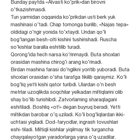
Bunday paytda «Alvasti ko‘prik»dan birovni
o‘tkazishmasdi.
Tun yarmidan oqqanida ko‘prikdan usti berk yuk
mashinasi o‘tadi. Chap tomonga burilib, «Najas tepa»
oldidagi o‘ngir yonida to‘xtaydi. Undan qo‘li
bog‘langan besh-olti kishini tushirishadi. Ruscha
so‘kishlar baralla eshitilib turadi.
Qorong‘ida hech narsa ko‘rinmaydi. Buta shoxlari
orasidan mashina chirog‘i arang ko‘rinadi.
Birdan mashina farasi do‘nglikni yoritib yuboradi. Buta
shoxlari orasidan o‘sha tarafga tikilib qaraymiz. Ko‘li
bog‘liq yetti kishi qator turibdi. Ulardan o‘n besh
metrlar uzoqlikda soqchilar yelkadan miltiqlarini olib
shay bo‘lib turishibdi. Zatvorlarning sharaqlagani
eshitiladi. Boshliq «ot!» degan buyruq beradi. Yetti
miltikdan barobar o‘q uziladi. Ko‘li bog‘liqlardan ikki-
uchtasi yiqiladi. Dod-faryodlar, ingrash tovushlari
eshi-tiladi. Miltiqli kishilar yiqilmay tik turgancha
chayqalayotgan yaradorlarga yana o‘q uzadilar.