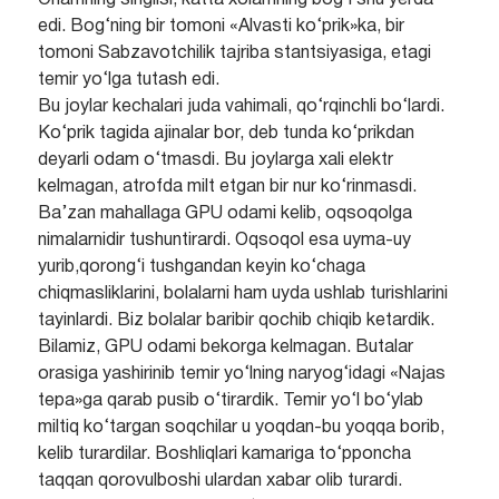
Onamning singlisi, katta xolamning bog‘i shu yerda
edi. Bog‘ning bir tomoni «Alvasti ko‘prik»ka, bir
tomoni Sabzavotchilik tajriba stantsiyasiga, etagi
temir yo‘lga tutash edi.
Bu joylar kechalari juda vahimali, qo‘rqinchli bo‘lardi.
Ko‘prik tagida ajinalar bor, deb tunda ko‘prikdan
deyarli odam o‘tmasdi. Bu joylarga xali elektr
kelmagan, atrofda milt etgan bir nur ko‘rinmasdi.
Ba’zan mahallaga GPU odami kelib, oqsoqolga
nimalarnidir tushuntirardi. Oqsoqol esa uyma-uy
yurib,qorong‘i tushgandan keyin ko‘chaga
chiqmasliklarini, bolalarni ham uyda ushlab turishlarini
tayinlardi. Biz bolalar baribir qochib chiqib ketardik.
Bilamiz, GPU odami bekorga kelmagan. Butalar
orasiga yashirinib temir yo‘lning naryog‘idagi «Najas
tepa»ga qarab pusib o‘tirardik. Temir yo‘l bo‘ylab
miltiq ko‘targan soqchilar u yoqdan-bu yoqqa borib,
kelib turardilar. Boshliqlari kamariga to‘pponcha
taqqan qorovulboshi ulardan xabar olib turardi.