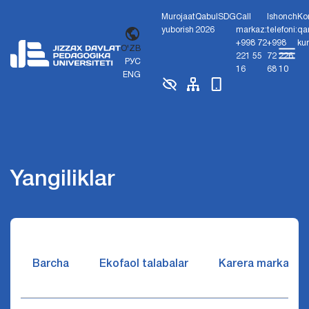
Murojaat
Qabul
SDG
Call
Ishonch
Ko
yuborish
2026
markaz:
telefoni:
qa
+998 72
+998
ku
O'ZB
221 55
72 226
РУС
16
68 10
ENG
Yangiliklar
Barcha
Ekofaol talabalar
Karera markazi