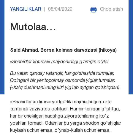
YANGILIKLAR
08/04/2020
Chop etish
|
Mutolaa…
Said Ahmad. Borsa kelmas darvozasi (hikoya)
«Shahidlar xotirasi» maydonidagi g‘amgin o‘ylar
Bu vatan qanday vatandir, har go‘shasida turmalar,
Qo‘ngani bir yer topolmay osmonda yiglar turnalar.
(«Xalq dushmani»ning kizi yig‘lab aytgan qo‘shiqdan)
«Shahidlar xotirasi» yodgorlik majmui bugun-erta
tantanali vaziyatda ochiladi. Har bir terilgan g‘ishtga,
har bir chekilgan naqshga ziyoratchilarning ko‘z
yoshlari tomadi. Odamlar bu yerga shodon qo‘shiqlar
kuylash uchun emas, o‘ynab-kulish uchun emas,