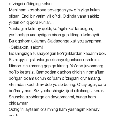
o‘zingni o‘ldirging keladi.
Meni ham «osoboye sovegdaniye» o‘n yilga hukm
qilgan. Endi bir yarim yili o‘tdi. Oldinda yana sakkiz
yildan ortiq qora kunlar…
Yashagim kelmay qoldi, ko‘ngilni ko‘taradigan,
yashashga undaydigan biron gap tilimga kelmaydi.
Bu oqshom uxlamay Saidaxonga xat yozayapman.
«Saidaxon, salom!
Boshingizga tushayotgan ko‘rgiliklardan xabarim bor.
Sizni qiyin-qistovlarga olishayotganlarini eshitdim.
Iltimos, shularnnng gapiga kirnng. Yo‘qsa juvonmarg
bo‘lib ketasiz. Qamoqdan qachon chiqishi noma’lum
bo‘lgan odam uchun ko‘pam o‘zingizni qiynamang.
«Erimdan kechdim» deb yozib bering. O‘lay agar, xafa
bo‘lmayman. Siz yashashingiz, ijod qilishnngiz kerak.
Shuncha azoblarga chidayapmanmi, bunga ham
chidayman.
Ochig‘ini aytsam o‘zimning ham yashagim kelmay