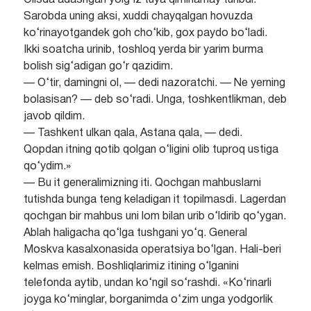
Olisda adashgan yolg‘iz tuya qimirlamay turibdi.
Sarobda uning aksi, xuddi chayqalgan hovuzda
ko‘rinayotgandek goh cho‘kib, gox paydo bo‘ladi.
Ikki soatcha urinib, toshloq yerda bir yarim burma
bolish sig‘adigan go‘r qazidim.
— O‘tir, damingni ol, — dedi nazoratchi. — Ne yerning
bolasisan? — deb so‘radi. Unga, toshkentlikman, deb
javob qildim.
— Tashkent ulkan qala, Astana qala, — dedi.
Qopdan itning qotib qolgan o‘ligini olib tuproq ustiga
qo‘ydim.»
— Bu it generalimizning iti. Qochgan mahbuslarni
tutishda bunga teng keladigan it topilmasdi. Lagerdan
qochgan bir mahbus uni lom bilan urib o‘ldirib qo‘ygan.
Ablah haligacha qo‘lga tushgani yo‘q. General
Moskva kasalxonasida operatsiya bo‘lgan. Hali-beri
kelmas emish. Boshliqlarimiz itining o‘lganini
telefonda aytib, undan ko‘ngil so‘rashdi. «Ko‘rinarli
joyga ko‘minglar, borganimda o‘zim unga yodgorlik