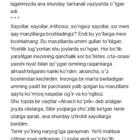
lagerimizda ana shunday tantanali vaziyatda o‘tgan
edi.
* * *
Xayollar, xayollar, intihosiz, so‘ngsiz xayollar, siz meni
qay manzillarga boshladingiz? Endi bu yo‘llarga meni
boshlamang. Bu manzillarda umrim gullari to‘kilgan.
Yoshlik tug‘yonlari shu joylarda so‘ngan. Hur bo‘lib
yaratilgan insonning qanchalik xor bo‘lishini, ota-onasi
yaxshi niyat bilan qo‘ygan ismining raqamlarga
almashtirilganini nainki ko‘rdim, aksincha, o‘z
boshimdan kechirdim. Insonga bir marta beriladigan
umrning yaxlit bir parchasini yulib qolgan bu manzillarni
qayta ko‘rmoq naqadar og‘ir va ko‘ngilsiz.
Shu topda bir vaqtlar «Alvasti ko‘prik» deb atalgan
joyda olislarga, Sibir yoqlarga cho‘zilib ketgan temir
izlarga qarab, ana shunday iztirobli xayollarga
berildim.
Temir yo‘lning naryog‘iga qarayman. Yetti mahbus
otilgan joyni qidiraman. U joylar endi yo‘q bo‘lib