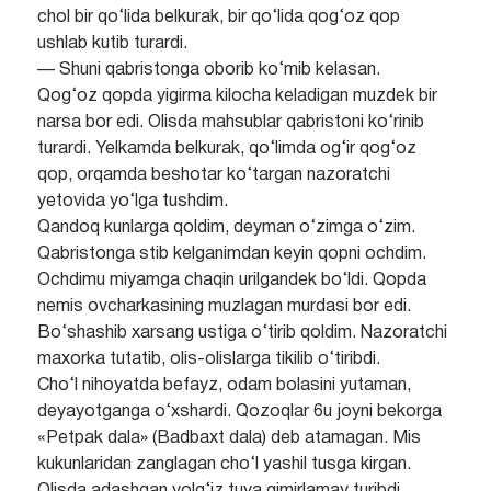
chol bir qo‘lida belkurak, bir qo‘lida qog‘oz qop
ushlab kutib turardi.
— Shuni qabristonga oborib ko‘mib kelasan.
Qog‘oz qopda yigirma kilocha keladigan muzdek bir
narsa bor edi. Olisda mahsublar qabristoni ko‘rinib
turardi. Yelkamda belkurak, qo‘limda og‘ir qog‘oz
qop, orqamda beshotar ko‘targan nazoratchi
yetovida yo‘lga tushdim.
Qandoq kunlarga qoldim, deyman o‘zimga o‘zim.
Qabristonga stib kelganimdan keyin qopni ochdim.
Ochdimu miyamga chaqin urilgandek bo‘ldi. Qopda
nemis ovcharkasining muzlagan murdasi bor edi.
Bo‘shashib xarsang ustiga o‘tirib qoldim. Nazoratchi
maxorka tutatib, olis-olislarga tikilib o‘tiribdi.
Cho‘l nihoyatda befayz, odam bolasini yutaman,
deyayotganga o‘xshardi. Qozoqlar 6u joyni bekorga
«Petpak dala» (Badbaxt dala) deb atamagan. Mis
kukunlaridan zanglagan cho‘l yashil tusga kirgan.