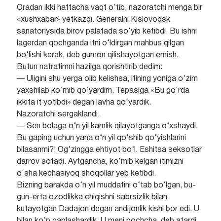
Oradan ikki haftacha vaqt o‘tib, nazoratchi menga bir
«xushxabar» yetkazdi. Generalni Kislovodsk
sanatoriysida birov palatada so‘yib ketibdi. Bu ishni
lagerdan qochganda itni o‘ldirgan mahbus qilgan
bo‘lishi kerak, deb gumon qilishayotgan emish.
Butun nafratimni hazilga qorishtirib dedim:
— Uligini shu yerga olib kelishsa, itining yoniga o‘zim
yaxshilab ko‘mib qo‘yardim. Tepasiga «Bu go‘rda
ikkita it yotibdi» degan lavha qo‘yardik.
Nazoratchi sergaklandi.
— Sen bolaga o‘n yil kamlik qilayotganga o‘xshaydi.
Bu gaping uchun yana o‘n yil qo‘shib qo‘yishlarini
bilasanmi?! Og‘zingga ehtiyot bo‘l. Eshitsa seksotlar
darrov sotadi. Aytgancha, ko‘mib kelgan itimizni
o‘sha kechasiyoq shoqollar yeb ketibdi.
Bizning barakda o‘n yil muddatini o‘tab bo‘lgan, bu-
gun-erta ozodlikka chiqishni sabrsizlik bilan
kutayotgan Dadajon degan andijonlik kishi bor edi. U