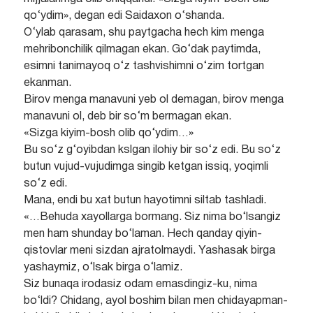
qo‘ydim», degan edi Saidaxon o‘shanda.
O‘ylab qarasam, shu paytgacha hech kim menga
mehribonchilik qilmagan ekan. Go‘dak paytimda,
esimni tanimayoq o‘z tashvishimni o‘zim tortgan
ekanman.
Birov menga manavuni yeb ol demagan, birov menga
manavuni ol, deb bir so‘m bermagan ekan.
«Sizga kiyim-bosh olib qo‘ydim…»
Bu so‘z g‘oyibdan kslgan ilohiy bir so‘z edi. Bu so‘z
butun vujud-vujudimga singib ketgan issiq, yoqimli
so‘z edi.
Mana, endi bu xat butun hayotimni siltab tashladi.
«…Behuda xayollarga bormang. Siz nima bo‘lsangiz
men ham shunday bo‘laman. Hech qanday qiyin-
qistovlar meni sizdan ajratolmaydi. Yashasak birga
yashaymiz, o‘lsak birga o‘lamiz.
Siz bunaqa irodasiz odam emasdingiz-ku, nima
bo‘ldi? Chidang, ayol boshim bilan men chidayapman-