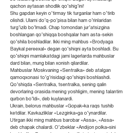
qachon aytasan shodlik qo‘shig‘ini!
Shu gapdan keyin o‘tirmay tik turganlar ham o‘tirib
olishdi. Ularni do‘q-po‘pisa bilan ham o‘rinlaridan
turg‘izib bo‘lmadi. Chap tomondan jur’atsizgina
boshlangan qo‘shiqqa boshqalar ham asta-sekin
qo‘shila boshladilar. Ikki ming mahbus «Brodyaga
Baykal pereexal» degan qo‘shiqni ayta boshladi. Bu
qo‘shiqni mamlakatdagi jami lagerlarda mahbuslar
dard bilan, mung bilan xonish qilardilar.
Mahbuslar Moskvaning «Sentralka» deb atalgan
qamoqxonasi to‘g‘risidagi qo‘shiqni boshlashdi.
Qo‘shiqda «Sentralka, tsentralka, sening qalin
devorlaring orasida mening yoshligim, mening talantim
qurbon bo‘ldi», deb kuylanardi.
Ukrain, belorus mahbuslar «Gopak»ka raqs tushib
ketdilar. Kavkazliklar «Lezginka»ga o‘ynardilar.
Utirgan ikki ming mahbus barobar «Assa», «Assa»
deb chapak chalardi. O‘zbeklar «Andijon polka»sini