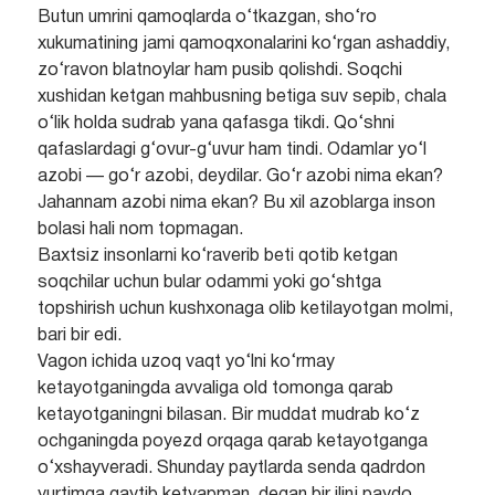
Butun umrini qamoqlarda o‘tkazgan, sho‘ro
xukumatining jami qamoqxonalarini ko‘rgan ashaddiy,
zo‘ravon blatnoylar ham pusib qolishdi. Soqchi
xushidan ketgan mahbusning betiga suv sepib, chala
o‘lik holda sudrab yana qafasga tikdi. Qo‘shni
qafaslardagi g‘ovur-g‘uvur ham tindi. Odamlar yo‘l
azobi — go‘r azobi, deydilar. Go‘r azobi nima ekan?
Jahannam azobi nima ekan? Bu xil azoblarga inson
bolasi hali nom topmagan.
Baxtsiz insonlarni ko‘raverib beti qotib ketgan
soqchilar uchun bular odammi yoki go‘shtga
topshirish uchun kushxonaga olib ketilayotgan molmi,
bari bir edi.
Vagon ichida uzoq vaqt yo‘lni ko‘rmay
ketayotganingda avvaliga old tomonga qarab
ketayotganingni bilasan. Bir muddat mudrab ko‘z
ochganingda poyezd orqaga qarab ketayotganga
o‘xshayveradi. Shunday paytlarda senda qadrdon