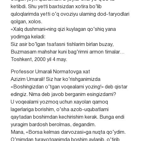
ketibdi. Shu yetti baxtsizdan xotira bo‘lib
quloqlarimda yetti o‘q ovoziyu ularning dod-faryodlari
qolgan, xolos.
«Xalq dushmani»ning qizi kuylagan qo‘shiq yana
yodimga keladi:
Siz asir bo‘lgan tsafasni tishlarim birlan buzay,
Buzmasam mahshar kuni bag‘rimni armon tirnalar…
Toshkent, 2000 yil 4 may.
Professor Umarali Normatovga xat
Azizim Umarali! Siz har ko‘rishganimizda
«Boshingizdan o‘tgan voqealarni yozing!» deb qistar
edingiz. Nima deb javob berganim esingizdami?
U voqealarni yozmoq uchun xayolan qamoq
lagerlariga borishim, o‘sha azob-uqubatlarni
qaytadan boshimdan kechirishim kerak. Bunga endi
yuragim bardosh berolmas, degandim.
Mana, «Borsa kelmas darvozasi»ga nuqta qo‘ydim.
O‘rnimdan turayotganimda boshim aylanib, o‘tirib