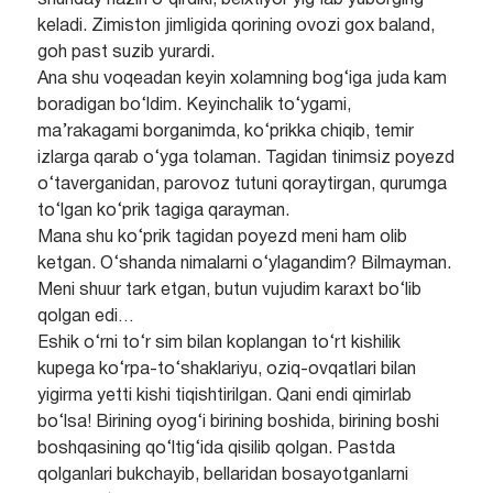
shunday hazin o‘qirdiki, beixtiyor yig‘lab yuborging
keladi. Zimiston jimligida qorining ovozi gox baland,
goh past suzib yurardi.
Ana shu voqeadan keyin xolamning bog‘iga juda kam
boradigan bo‘ldim. Keyinchalik to‘ygami,
ma’rakagami borganimda, ko‘prikka chiqib, temir
izlarga qarab o‘yga tolaman. Tagidan tinimsiz poyezd
o‘taverganidan, parovoz tutuni qoraytirgan, qurumga
to‘lgan ko‘prik tagiga qarayman.
Mana shu ko‘prik tagidan poyezd meni ham olib
ketgan. O‘shanda nimalarni o‘ylagandim? Bilmayman.
Meni shuur tark etgan, butun vujudim karaxt bo‘lib
qolgan edi…
Eshik o‘rni to‘r sim bilan koplangan to‘rt kishilik
kupega ko‘rpa-to‘shaklariyu, oziq-ovqatlari bilan
yigirma yetti kishi tiqishtirilgan. Qani endi qimirlab
bo‘lsa! Birining oyog‘i birining boshida, birining boshi
boshqasining qo‘ltig‘ida qisilib qolgan. Pastda
qolganlari bukchayib, bellaridan bosayotganlarni