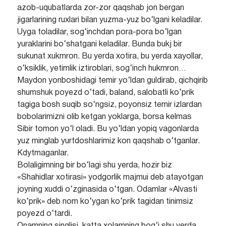
azob-uqubatlarda zor-zor qaqshab jon bergan
jigarlarining ruxlari bilan yuzma-yuz bo‘lgani keladilar.
Uyga toladilar, sog‘inchdan pora-pora bo‘lgan
yuraklarini bo‘shatgani keladilar. Bunda bukj bir
sukunat xukmron. Bu yerda xotira, bu yerda xayollar,
o‘ksiklik, yetimlik iztiroblari, sog‘inch hukmron…
Maydon yonboshidagi temir yo‘ldan guldirab, qichqirib
shumshuk poyezd o‘tadi, baland, salobatli ko‘prik
tagiga bosh suqib so‘ngsiz, poyonsiz temir izlardan
bobolarimizni olib ketgan yoklarga, borsa kelmas
Sibir tomon yo‘l oladi. Bu yo‘ldan yopiq vagonlarda
yuz minglab yurtdoshlarimiz kon qaqshab o‘tganlar.
Kdytmaganlar.
Bolaligimning bir bo‘lagi shu yerda, hozir biz
«Shahidlar xotirasi» yodgorlik majmui deb atayotgan
joyning xuddi o‘zginasida o‘tgan. Odamlar «Alvasti
ko‘prik» deb nom ko‘ygan ko‘prik tagidan tinimsiz
poyezd o‘tardi.