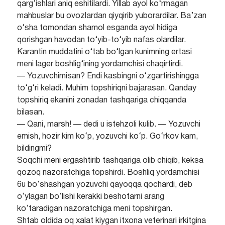
qarg‘ishlari aniq eshitilardi. Yillab ayol ko‘rmagan
mahbuslar bu ovozlardan qiyqirib yuborardilar. Ba’zan
o‘sha tomondan shamol esganda ayol hidiga
qorishgan havodan to‘yib-to‘yib nafas olardilar.
Karantin muddatini o‘tab bo‘lgan kunimning ertasi
meni lager boshlig‘ining yordamchisi chaqirtirdi.
— Yozuvchimisan? Endi kasbingni o‘zgartirishingga
to‘g‘ri keladi. Muhim topshiriqni bajarasan. Qanday
topshiriq ekanini zonadan tashqariga chiqqanda
bilasan.
— Qani, marsh! — dedi u istehzoli kulib. — Yozuvchi
emish, hozir kim ko‘p, yozuvchi ko‘p. Go‘rkov kam,
bildingmi?
Soqchi meni ergashtirib tashqariga olib chiqib, keksa
qozoq nazoratchiga topshirdi. Boshliq yordamchisi
6u bo‘shashgan yozuvchi qayoqqa qochardi, deb
o‘ylagan bo‘lishi kerakki beshotarni arang
ko‘taradigan nazoratchiga meni topshirgan.
Shtab oldida oq xalat kiygan itxona veterinari irkitgina