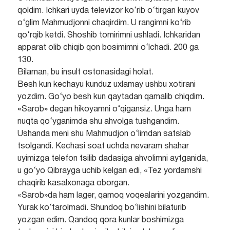
qoldim. Ichkari uyda televizor ko‘rib o‘tirgan kuyov
o‘glim Mahmudjonni chaqirdim. U rangimni ko‘rib
qo‘rqib ketdi. Shoshib tomirimni ushladi. Ichkaridan
apparat olib chiqib qon bosimimni o‘lchadi. 200 ga
130.
Bilaman, bu insult ostonasidagi holat.
Besh kun kechayu kunduz uxlamay ushbu xotirani
yozdim. Go‘yo besh kun qaytadan qamalib chiqdim.
«Sarob» degan hikoyamni o‘qigansiz. Unga ham
nuqta qo‘yganimda shu ahvolga tushgandim.
Ushanda meni shu Mahmudjon o‘limdan satslab
tsolgandi. Kechasi soat uchda nevaram shahar
uyimizga telefon tsilib dadasiga ahvolimni aytganida,
u go‘yo Qibrayga uchib kelgan edi, «Tez yordamshi
chaqirib kasalxonaga oborgan.
«Sarob»da ham lager, qamoq voqealarini yozgandim.
Yurak ko‘tarolmadi. Shundoq bo‘lishini bilaturib
yozgan edim. Qandoq qora kunlar boshimizga