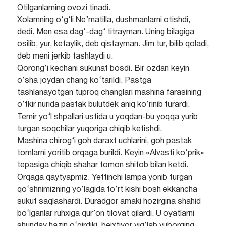
Otilganlarning ovozi tinadi.
Xolamning o‘g‘li Ne’matilla, dushmanlarni otishdi,
dedi. Men esa dag‘-dag‘ titrayman. Uning bilagiga
osilib, yur, ketaylik, deb qistayman. Jim tur, bilib qoladi,
deb meni jerkib tashlaydi u.
Qorong‘i kechani sukunat bosdi. Bir ozdan keyin
o‘sha joydan chang ko‘tarildi. Pastga
tashlanayotgan tuproq changlari mashina farasining
o‘tkir nurida pastak bulutdek aniq ko‘rinib turardi.
Temir yo‘l shpallari ustida u yoqdan-bu yoqqa yurib
turgan soqchilar yuqoriga chiqib ketishdi.
Mashina chirog‘i goh daraxt uchlarini, goh pastak
tomlarni yoritib orqaga burildi. Keyin «Alvasti ko‘prik»
tepasiga chiqib shahar tomon shitob bilan ketdi.
Orqaga qaytyapmiz. Yettinchi lampa yonib turgan
qo‘shnimizning yo‘lagida to‘rt kishi bosh ekkancha
sukut saqlashardi. Duradgor amaki hozirgina shahid
bo‘lganlar ruhxiga qur’on tilovat qilardi. U oyatlarni