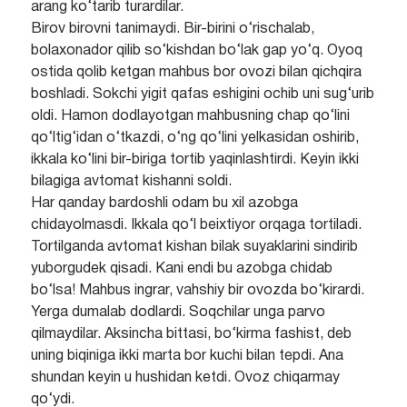
arang ko‘tarib turardilar.
Birov birovni tanimaydi. Bir-birini o‘rischalab,
bolaxonador qilib so‘kishdan bo‘lak gap yo‘q. Oyoq
ostida qolib ketgan mahbus bor ovozi bilan qichqira
boshladi. Sokchi yigit qafas eshigini ochib uni sug‘urib
oldi. Hamon dodlayotgan mahbusning chap qo‘lini
qo‘ltig‘idan o‘tkazdi, o‘ng qo‘lini yelkasidan oshirib,
ikkala ko‘lini bir-biriga tortib yaqinlashtirdi. Keyin ikki
bilagiga avtomat kishanni soldi.
Har qanday bardoshli odam bu xil azobga
chidayolmasdi. Ikkala qo‘l beixtiyor orqaga tortiladi.
Tortilganda avtomat kishan bilak suyaklarini sindirib
yuborgudek qisadi. Kani endi bu azobga chidab
bo‘lsa! Mahbus ingrar, vahshiy bir ovozda bo‘kirardi.
Yerga dumalab dodlardi. Soqchilar unga parvo
qilmaydilar. Aksincha bittasi, bo‘kirma fashist, deb
uning biqiniga ikki marta bor kuchi bilan tepdi. Ana
shundan keyin u hushidan ketdi. Ovoz chiqarmay
qo‘ydi.