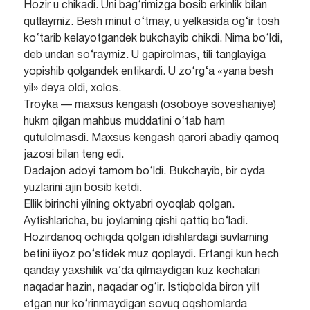
Hozir u chikadi. Uni bag‘rimizga bosib erkinlik bilan
qutlaymiz. Besh minut o‘tmay, u yelkasida og‘ir tosh
ko‘tarib kelayotgandek bukchayib chikdi. Nima bo‘ldi,
deb undan so‘raymiz. U gapirolmas, tili tanglayiga
yopishib qolgandek entikardi. U zo‘rg‘a «yana besh
yil» deya oldi, xolos.
Troyka — maxsus kengash (osoboye soveshaniye)
hukm qilgan mahbus muddatini o‘tab ham
qutulolmasdi. Maxsus kengash qarori abadiy qamoq
jazosi bilan teng edi.
Dadajon adoyi tamom bo‘ldi. Bukchayib, bir oyda
yuzlarini ajin bosib ketdi.
Ellik birinchi yilning oktyabri oyoqlab qolgan.
Aytishlaricha, bu joylarning qishi qattiq bo‘ladi.
Hozirdanoq ochiqda qolgan idishlardagi suvlarning
betini iiyoz po‘stidek muz qoplaydi. Ertangi kun hech
qanday yaxshilik va’da qilmaydigan kuz kechalari
naqadar hazin, naqadar og‘ir. Istiqbolda biron yilt
etgan nur ko‘rinmaydigan sovuq oqshomlarda