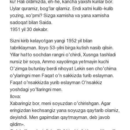
ku! Hali oldimizda, eh-he, kancha yaxshi kunlar bor.
Uylar quramiz, bog‘lar qilamiz. Endi xatni kulib-kulib
yozing, xo‘pmi? Sizga xamisha va yana xamisha
sadoqat bilan Saida.
1951 yil 30 dekabr.
Sizni kirib kelayotgan yangi 1952 yil bilan
tabriklayman. Iloyo 53-yilni birga kutish nasib qilsin.
Yillar hatto sochdan rangni o‘chirdi, Xusnga tashladi
nursiz bir soya, Ammo xayolimga yetmayin kuchi
O‘zimga butunlay berdi nihoyat Lekin sen cho‘chima
o‘ylaringni men Faqat o‘n sakkizda turib eslayman.
Faqat o‘nsakkizda yurib eslayman O‘nsakkiz
yoshdagi yo‘llaringni men.
Ilova:
Xabaringiz bor, meni soyuzdan o‘chirishgan. Agar
eringizdan kechsangiz yana soyuzga qaytarib olamiz,
deyishdi. Men gapimdan qaytmayman, deb javob
qildim».