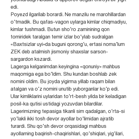
yoshlardagi Abdulla G‘apporov degan chiroyli bir yigit
edi.
Poyezd ilgarilab borardi. Ne manzilu ne marohillardan
o‘tmadik. Bu qafas-vagon uylarga kimlar chiqmadiyu,
kimlar tushmadi. Butun sho‘ro zaminining qon
tomiridek taralgan temir izlar bo‘ylab sudralgan
«Baxtsizlar uyi»da buguni qorong‘u, ertasi noma’lum
ZEK deb atalmish jismoniy shaxslar sarson-
sargardon kszardi.
Lagerga kelganimdan keyingina «qonuniy» mahbus
maqomiga ega bo‘ldim. Shu kundan boshlab zek
nomini oldim. Bu joyda yigirma yillab raqam bilan
atalgan va o‘z nomini unutib yuborganlar ko‘p edi.
Ular kimliklarini uylaridan to‘rt-besh yilda bir keladigan
posil-ka qutisi ustidagi yozuvdan bilardilar.
Lagerimizning tepasiga tikanli sim qadalgan, o‘rta-si
yo‘lakli ikki tosh devor ayollar bo‘limidan ajratib
turardi. Shu qo‘sh devor orqasidagi mahbus
ayollarning baqirish-chaqirishlari, qo‘shiqlari, yig‘ilari,