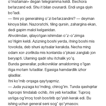
o‘rnataman» degan telegramma keldi. Bechora
befarzand edi. Shu it bilan ovunardi. Endi unga qiyin
bo‘ladi.
— Itmi yo generalning o‘zi befarzandmi? — deyman
kinoya bilan. Nazoratchi, tiling qursin, zahargina ekan,
dedi gapim malol kelganidan.
Ahvolimdan, qilayotgan ishimdan o‘z-o‘zimga
xo‘rligim keldi. Azizning boshi yerda, itning boshi mis
tovokda, deb shuni aytsalar kerakda. Necha ming
odam xor-zorlikda mis konlarida o‘pkasi zanglab jon
beryapti. Ularning qadri shu itchalik yo‘q.
Bunda generallar, polkovniklar amaldorning o‘lgan
itiga motam tutadilar. Egasiga hamdardlik izhor
qiladilar.
Itni ko‘mib orqaga qaytyapmiz.
— Juda yuzaga ko‘mding, chirog‘im. Tunda qashqirlar
tuproqni timdalab ochib, itni yeb ketadilar. Tuproq
ustiga og‘irroq tosh bostirib qo‘yish kerak edi. Bu
ishing uchun general seni sog‘ qo‘ymasov.