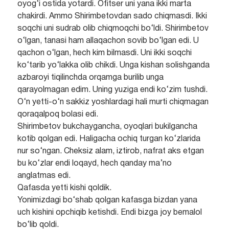
oyog‘i ostida yotardi. Ofitser uni yana ikki marta
chakirdi. Ammo Shirimbetovdan sado chiqmasdi. Ikki
soqchi uni sudrab olib chiqmoqchi bo‘ldi. Shirimbetov
o‘lgan, tanasi ham allaqachon sovib bo‘lgan edi. U
qachon o‘lgan, hech kim bilmasdi. Uni ikki soqchi
ko‘tarib yo‘lakka olib chikdi. Unga kishan solishganda
azbaroyi tiqilinchda orqamga burilib unga
qarayolmagan edim. Uning yuziga endi ko‘zim tushdi.
O‘n yetti-o‘n sakkiz yoshlardagi hali murti chiqmagan
qoraqalpoq bolasi edi.
Shirimbetov bukchaygancha, oyoqlari bukilgancha
kotib qolgan edi. Haligacha ochiq turgan ko‘zlarida
nur so‘ngan. Cheksiz alam, iztirob, nafrat aks etgan
bu ko‘zlar endi loqayd, hech qanday ma’no
anglatmas edi.
Qafasda yetti kishi qoldik.
Yonimizdagi bo‘shab qolgan kafasga bizdan yana
uch kishini opchiqib ketishdi. Endi bizga joy bemalol
bo‘lib qoldi.