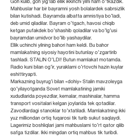
Goh kulib, goh yig‘lab ellik ikkinchi yilni ham o‘tkazdik.
Mahbuslar har bir bayramni yosh bolalardek sabrsizlik
bilan kutishadi. Bayramda albatta amnistiya bo‘ladi,
deb umid qiladilar. Bayram o‘tgach, havosi chiqib
ketgan pufakdek bo‘shashib qoladilar va bo‘lg‘usi
bayramdan umidvor bo‘lib yashaydilar.
Ellik uchinchi yilning bahori ham keldi. Bu bahor
mamlakatning siyosiy hayotini butunlay o‘zgartirib
tashladi. STALIN O‘LDI! Butun mamlakat motamda.
Radio kuni bilan og‘ir, yuraklarni o‘rtovchi hazin kuylar
eshittiryapti.
Markazning buyrug‘i bilan «dohiy» Stalin mavzoleyga
qo‘yilayotganda Sovet mamlakatining jamiki
xududlarida poyezdlar, kemalar, mashinalar, hamma
transport vositalari kelgan joylarida tek qotadilar.
Zavodlardagi stanoklar to‘xtatiladi. Mamlakatning ikki
yuz milliondan ortiq fuqarosi tik turib sukut saqlaydi.
Lagerimiz boshliqlari jami mahbuslarni to‘rt qator qilib
safga tizdilar. Ikki mingdan ortiq mahbus tik turibdi.