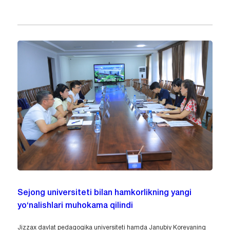
Sejong universiteti bilan hamkorlikning yangi
yo‘nalishlari muhokama qilindi
Jizzax davlat pedagogika universiteti hamda Janubiy Koreyaning