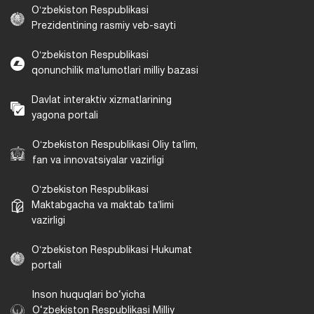
Oʻzbekiston Respublikasi
Prezidentining rasmiy veb-sayti
Oʻzbekiston Respublikasi
qonunchilik maʼlumotlari milliy bazasi
Davlat interaktiv xizmatlarining
yagona portali
Oʻzbekiston Respublikasi Oliy taʼlim,
fan va innovatsiyalar vazirligi
Oʻzbekiston Respublikasi
Maktabgacha va maktab taʼlimi
vazirligi
Oʻzbekiston Respublikasi Hukumat
portali
Inson huquqlari bo‘yicha
O‘zbekiston Respublikasi Milliy