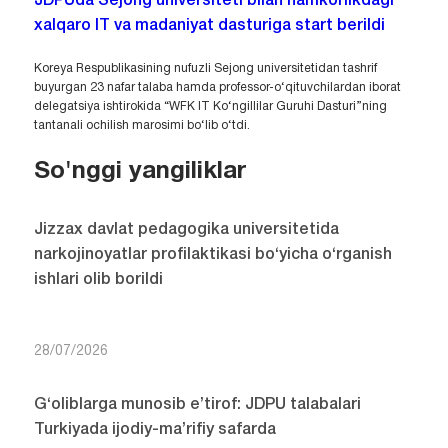
JDPUda Sejong universiteti bilan hamkorlikdagi
xalqaro IT va madaniyat dasturiga start berildi
Koreya Respublikasining nufuzli Sejong universitetidan tashrif
buyurgan 23 nafar talaba hamda professor-o‘qituvchilardan iborat
delegatsiya ishtirokida “WFK IT Ko‘ngillilar Guruhi Dasturi”ning
tantanali ochilish marosimi bo‘lib o‘tdi.
So'nggi yangiliklar
Jizzax davlat pedagogika universitetida
narkojinoyatlar profilaktikasi bo‘yicha o‘rganish
ishlari olib borildi
28/07/2026
G‘oliblarga munosib e’tirof: JDPU talabalari
Turkiyada ijodiy-ma’rifiy safarda