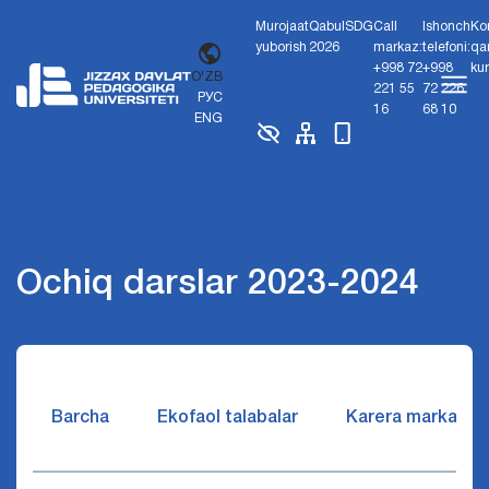
Murojaat
Qabul
SDG
Call
Ishonch
Ko
yuborish
2026
markaz:
telefoni:
qa
+998 72
+998
ku
O'ZB
221 55
72 226
РУС
16
68 10
ENG
Ochiq darslar 2023-2024
Barcha
Ekofaol talabalar
Karera markazi