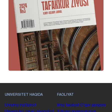
UNIVERSITET HAQIDA
FAOLIYAT
Umumiy maʼlumot
Ilmiy faoliyat
Oʻquv jarayoni
Universitet tarixi
Universitet
Xalqaro munosabatlar