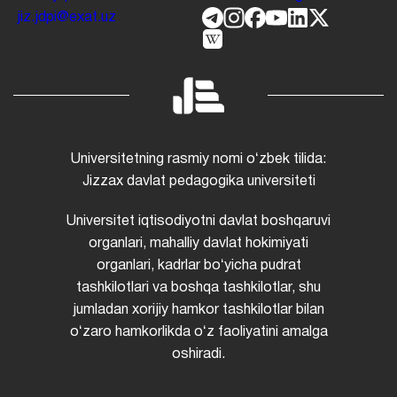
jiz.jdpi@exat.uz
Universitetning rasmiy nomi oʻzbek tilida:
Jizzax davlat pedagogika universiteti
Universitet iqtisodiyotni davlat boshqaruvi
organlari, mahalliy davlat hokimiyati
organlari, kadrlar boʻyicha pudrat
tashkilotlari va boshqa tashkilotlar, shu
jumladan xorijiy hamkor tashkilotlar bilan
oʻzaro hamkorlikda oʻz faoliyatini amalga
oshiradi.