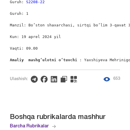
Guruh: 
S2208-22
Guruh: 1

Manzil: Bo’ston shaxarchasi, sirtqi bo’lim 3-qavat 3
Kun: 19 aprel 2024 yil

Vaqti: 09.00

Amaliy  mashgʻulotni oʻtuvchi 
: Yaxshiyeva Mehrinig
653
Ulashish:
Boshqa rubrikalarda mashhur
Barcha Rubrikalar