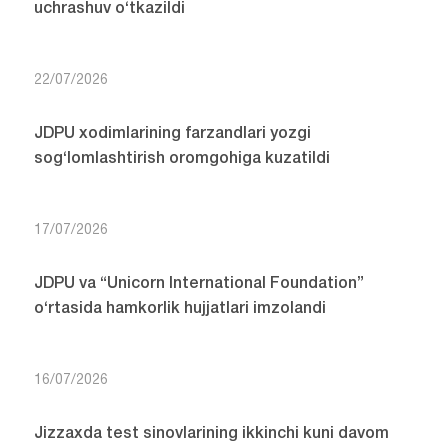
uchrashuv o‘tkazildi
22/07/2026
JDPU xodimlarining farzandlari yozgi
sog‘lomlashtirish oromgohiga kuzatildi
17/07/2026
JDPU va “Unicorn International Foundation”
o‘rtasida hamkorlik hujjatlari imzolandi
16/07/2026
Jizzaxda test sinovlarining ikkinchi kuni davom