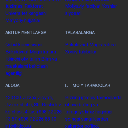
tuzilmasi
Rektorat
Moliyaviy faoliyat
Yoshlar
Universitet kengashi
siyosati
Me'yoriy hujjatlar
ABITURIYENTLARGA
TALABALARGA
Qabul komissiyasi
Bakalavriat
Magistratura
Bakalavriat
Magistratura
Xorijiy talabalar
Ikkinchi oliy taʼlim
Bilim va
malakalarni baholash
agentligi
ALOQA
IJTIMOIY TARMOQLAR
130100. Jizzax viloyati,
Bizning ijtimoiy tarmoqlarda
Jizzax shahri, Sh. Rashidov
obuna boʻling va
koʻchasi, 4-uy.
+998 72 226
taraqqiyotimiz haqidagi
13 57
+998 72 226 68 10
soʻnggi yangiliklardan
info@jdpu.uz
xabardor boʻling.