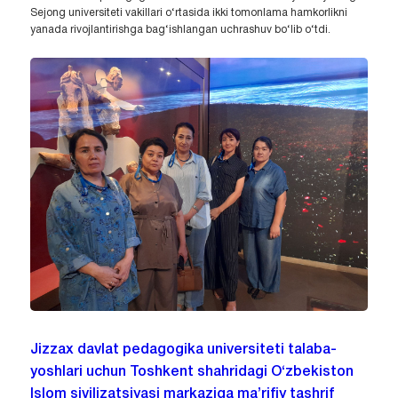
Sejong universiteti vakillari o‘rtasida ikki tomonlama hamkorlikni
yanada rivojlantirishga bag‘ishlangan uchrashuv bo‘lib o‘tdi.
Jizzax davlat pedagogika universiteti talaba-
yoshlari uchun Toshkent shahridagi O‘zbekiston
Islom sivilizatsiyasi markaziga ma’rifiy tashrif