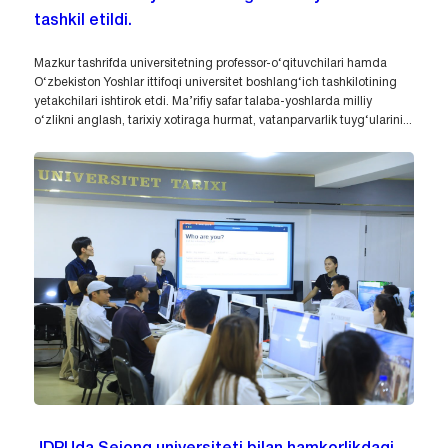
tashkil etildi.
Mazkur tashrifda universitetning professor-o‘qituvchilari hamda
O‘zbekiston Yoshlar ittifoqi universitet boshlang‘ich tashkilotining
yetakchilari ishtirok etdi. Ma’rifiy safar talaba-yoshlarda milliy
o‘zlikni anglash, tarixiy xotiraga hurmat, vatanparvarlik tuyg‘ularini...