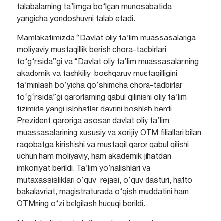
talabalarning ta’limga bo‘lgan munosabatida
yangicha yondoshuvni talab etadi.
Mamlakatimizda “Davlat oliy ta’lim muassasalariga
moliyaviy mustaqillik berish chora-tadbirlari
to‘g‘risida”gi va “Davlat oliy ta’lim muassasalarining
akademik va tashkiliy-boshqaruv mustaqilligini
ta’minlash bo‘yicha qo‘shimcha chora-tadbirlar
to‘g‘risida”gi qarorlarning qabul qilinishi oliy ta’lim
tizimida yangi islohatlar davrini boshlab berdi.
Prezident qaroriga asosan davlat oliy ta’lim
muassasalarining xususiy va xorijiy OTM filiallari bilan
raqobatga kirishishi va mustaqil qaror qabul qilishi
uchun ham moliyaviy, ham akademik jihatdan
imkoniyat berildi. Ta’lim yo‘nalishlari va
mutaxassisliklari o‘quv rejasi, o‘quv dasturi, hatto
bakalavriat, magistraturada o‘qish muddatini ham
OTMning o‘zi belgilash huquqi berildi.