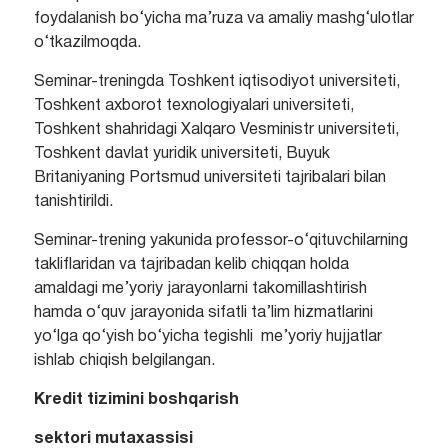
foydalanish bo‘yicha ma’ruza va amaliy mashg‘ulotlar
o‘tkazilmoqda.
Seminar-treningda Toshkent iqtisodiyot universiteti,
Toshkent axborot texnologiyalari universiteti,
Toshkent shahridagi Xalqaro Vesministr universiteti,
Toshkent davlat yuridik universiteti, Buyuk
Britaniyaning Portsmud universiteti tajribalari bilan
tanishtirildi.
Seminar-trening yakunida professor-o‘qituvchilarning
takliflaridan va tajribadan kelib chiqqan holda
amaldagi me’yoriy jarayonlarni takomillashtirish
hamda o‘quv jarayonida sifatli ta’lim hizmatlarini
yo‘lga qo‘yish bo‘yicha tegishli me’yoriy hujjatlar
ishlab chiqish belgilangan.
Kredit tizimini boshqarish
sektori mutaxassisi