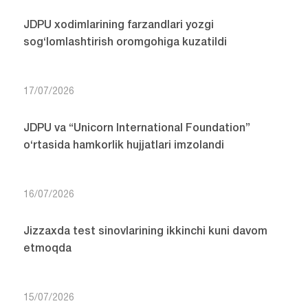
JDPU xodimlarining farzandlari yozgi
sog‘lomlashtirish oromgohiga kuzatildi
17/07/2026
JDPU va “Unicorn International Foundation”
o‘rtasida hamkorlik hujjatlari imzolandi
16/07/2026
Jizzaxda test sinovlarining ikkinchi kuni davom
etmoqda
15/07/2026