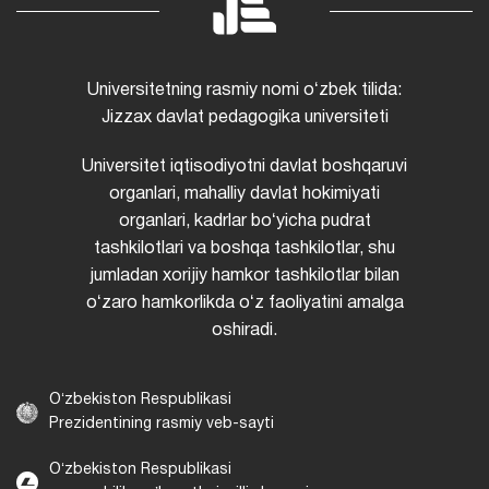
Universitetning rasmiy nomi oʻzbek tilida:
Jizzax davlat pedagogika universiteti
Universitet iqtisodiyotni davlat boshqaruvi
organlari, mahalliy davlat hokimiyati
organlari, kadrlar boʻyicha pudrat
tashkilotlari va boshqa tashkilotlar, shu
jumladan xorijiy hamkor tashkilotlar bilan
oʻzaro hamkorlikda oʻz faoliyatini amalga
oshiradi.
Oʻzbekiston Respublikasi
Prezidentining rasmiy veb-sayti
Oʻzbekiston Respublikasi