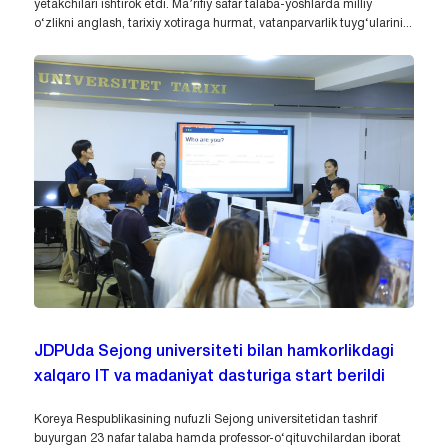
yetakchilari ishtirok etdi. Ma’rifiy safar talaba-yoshlarda milliy
o‘zlikni anglash, tarixiy xotiraga hurmat, vatanparvarlik tuyg‘ularini...
JDPUda Sejong universiteti bilan hamkorlikdagi
xalqaro IT va madaniyat dasturiga start berildi
Koreya Respublikasining nufuzli Sejong universitetidan tashrif
buyurgan 23 nafar talaba hamda professor-o‘qituvchilardan iborat