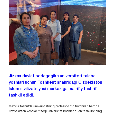
Jizzax davlat pedagogika universiteti talaba-
yoshlari uchun Toshkent shahridagi O‘zbekiston
Islom sivilizatsiyasi markaziga ma’rifiy tashrif
tashkil etildi.
Mazkur tashrifda universitetning professor-o‘qituvchilari hamda
O‘zbekiston Yoshlar ittifoqi universitet boshlang‘ich tashkilotining