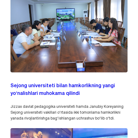
Sejong universiteti bilan hamkorlikning yangi
yo‘nalishlari muhokama qilindi
Jizzax davlat pedagogika universiteti hamda Janubiy Koreyaning
Sejong universiteti vakillari o‘rtasida ikki tomonlama hamkorlikni
yanada rivojlantirishga bag‘ishlangan uchrashuv bo‘lib o‘tdi.