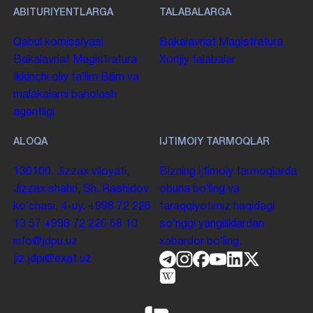
ABITURIYENTLARGA
TALABALARGA
Qabul komissiyasi
Bakalavriat
Magistratura
Bakalavriat
Magistratura
Xorijiy talabalar
Ikkinchi oliy taʼlim
Bilim va
malakalarni baholash
agentligi
ALOQA
IJTIMOIY TARMOQLAR
130100. Jizzax viloyati,
Bizning ijtimoiy tarmoqlarda
Jizzax shahri, Sh. Rashidov
obuna boʻling va
koʻchasi, 4-uy.
+998 72 226
taraqqiyotimiz haqidagi
13 57
+998 72 226 68 10
soʻnggi yangiliklardan
info@jdpu.uz
xabardor boʻling.
jiz.jdpi@exat.uz