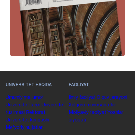
UNIVERSITET HAQIDA
FAOLIYAT
Umumiy maʼlumot
Ilmiy faoliyat
Oʻquv jarayoni
Universitet tarixi
Universitet
Xalqaro munosabatlar
tuzilmasi
Rektorat
Moliyaviy faoliyat
Yoshlar
Universitet kengashi
siyosati
Me'yoriy hujjatlar