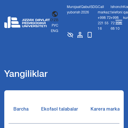
Murojaat
Qabul
SDG
Call
Ishonch
Ko
yuborish
2026
markaz:
telefoni:
qa
+998 72
+998
ku
O'ZB
221 55
72 226
РУС
16
68 10
ENG
Yangiliklar
Barcha
Ekofaol talabalar
Karera markazi