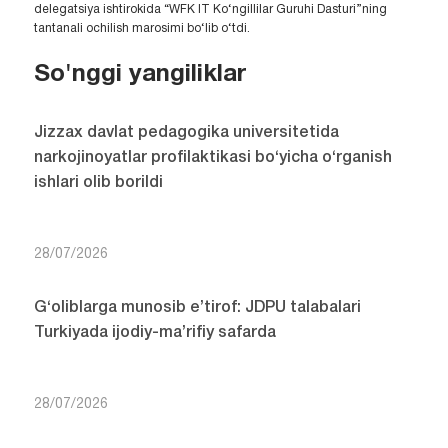
delegatsiya ishtirokida “WFK IT Ko‘ngillilar Guruhi Dasturi”ning
tantanali ochilish marosimi bo‘lib o‘tdi.
So'nggi yangiliklar
Jizzax davlat pedagogika universitetida
narkojinoyatlar profilaktikasi bo‘yicha o‘rganish
ishlari olib borildi
28/07/2026
G‘oliblarga munosib e’tirof: JDPU talabalari
Turkiyada ijodiy-ma’rifiy safarda
28/07/2026