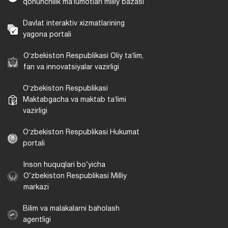
qonunchilik maʼlumotlari milliy bazasi
Davlat interaktiv xizmatlarining
yagona portali
Oʻzbekiston Respublikasi Oliy taʼlim,
fan va innovatsiyalar vazirligi
Oʻzbekiston Respublikasi
Maktabgacha va maktab taʼlimi
vazirligi
Oʻzbekiston Respublikasi Hukumat
portali
Inson huquqlari bo‘yicha
O‘zbekiston Respublikasi Milliy
markazi
Bilim va malakalarni baholash
agentligi