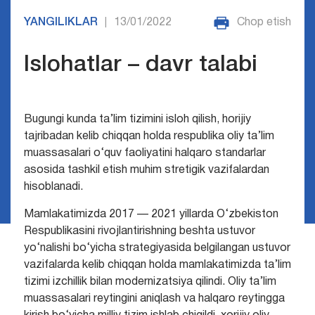
YANGILIKLAR
13/01/2022
Chop etish
|
Islohatlar – davr talabi
Bugungi kunda ta’lim tizimini isloh qilish, horijiy
tajribadan kelib chiqqan holda respublika oliy ta’lim
muassasalari o‘quv faoliyatini halqaro standarlar
asosida tashkil etish muhim stretigik vazifalardan
hisoblanadi.
Mamlakatimizda 2017 — 2021 yillarda O‘zbekiston
Respublikasini rivojlantirishning beshta ustuvor
yo‘nalishi bo‘yicha strategiyasida belgilangan ustuvor
vazifalarda kelib chiqqan holda mamlakatimizda ta’lim
tizimi izchillik bilan modernizatsiya qilindi. Oliy ta’lim
muassasalari reytingini aniqlash va halqaro reytingga