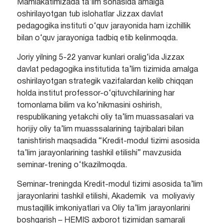
Mamlakatimizada ta’lim sohasida amalga
oshirilayotgan tub islohatlar Jizzax davlat
pedagogika instituti o‘quv jarayonida ham izchillik
bilan o‘quv jarayoniga tadbiq etib kelinmoqda.
Joriy yilning 5-22 yanvar kunlari oralig‘ida Jizzax
davlat pedagogika institutida ta’lim tizimida amalga
oshirilayotgan strategik vazifalardan kelib chiqqan
holda institut professor-o‘qituvchilarining har
tomonlama bilim va ko‘nikmasini oshirish,
respublikaning yetakchi oliy ta’lim muassasalari va
horijiy oliy ta’lim muasssalarining tajribalari bilan
tanishtirish maqsadida “Kredit-modul tizimi asosida
ta’lim jarayonlarining tashkil etilishi” mavzusida
seminar-trening o‘tkazilmoqda.
Seminar-treningda Kredit-modul tizimi asosida ta’lim
jarayonlarini tashkil etilishi, Akademik va moliyaviy
mustaqillik imkoniyatlari va Oliy ta’lim jarayonlarini
boshqarish – HEMIS axborot tizimidan samarali