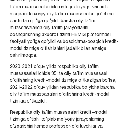
kirish bo‘yicha milliy tizim ishlab chiqildi, xorijiy oliy
ta’lim muassasalari bilan integratsiyaga kirishish
maqsadida xorijiy oliy ta’lim muassasalari qo‘shma
dasturlari qo‘lga qo‘yildi, barcha oliy ta’lim
muassasalarida oliy ta’lim jarayonlarini
boshqarishning axborot tizimi HEMIS platformasi
faoliyati yo‘lga qo‘yildi va bosqichma-bosqich kredit-
modul tizimiga o‘tish ishlari jadallik bilan amalga
oshirilmoqda.
2020-2021 o‘quv yilida respublika oliy ta’lim
muassasalari ichida 35 ta oliy ta’lim mussasasi
o‘qitishning kredit-modul tizimiga o‘tkazilgan bo‘lsa,
2021-2022 o‘quv yilidan respublika bo‘yicha barcha
oliy ta’lim muassasalari o‘qitishning kredit-modul
tizimiga o‘tkazildi.
Respublika oliy ta’lim muasssalari kredit –modul
tizimiga o‘tishi ko‘plab me’yoriy jarayonlarning
o‘zgarishini hamda professor-o‘qituvchilar va