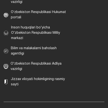
vazirligi
Oʻzbekiston Respublikasi Hukumat
portali
Inson huquqlari bo‘yicha
O‘zbekiston Respublikasi Milliy
markazi
Bilim va malakalarni baholash
agentligi
O‘zbekiston Respublikasi Adliya
vazirligi
Jizzax viloyati hokimligining rasmiy
sayti