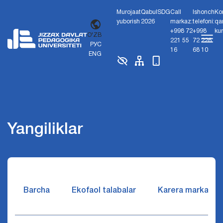
Murojaat
Qabul
SDG
Call
Ishonch
Ko
yuborish
2026
markaz:
telefoni:
qa
+998 72
+998
ku
O'ZB
221 55
72 226
РУС
16
68 10
ENG
Yangiliklar
Barcha
Ekofaol talabalar
Karera markazi