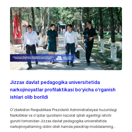
Jizzax davlat pedagogika universitetida
narkojinoyatlar profilaktikasi bo‘yicha o‘rganish
ishlari olib borildi
O‘zbekiston Respublikasi Prezidenti Administratsiyasi huzuridagi
Narkotiklar va o‘qotar qurollarni nazorat qilish agentligi ishchi
guruhi tomonidan Jizzax davlat pedagogika universitetida
narkojinoyatlarning oldini olish hamda psixotrop moddalarning...