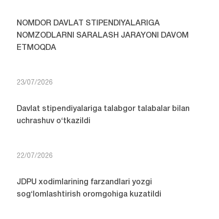
NOMDOR DAVLAT STIPENDIYALARIGA
NOMZODLARNI SARALASH JARAYONI DAVOM
ETMOQDA
23/07/2026
Davlat stipendiyalariga talabgor talabalar bilan
uchrashuv o‘tkazildi
22/07/2026
JDPU xodimlarining farzandlari yozgi
sog‘lomlashtirish oromgohiga kuzatildi