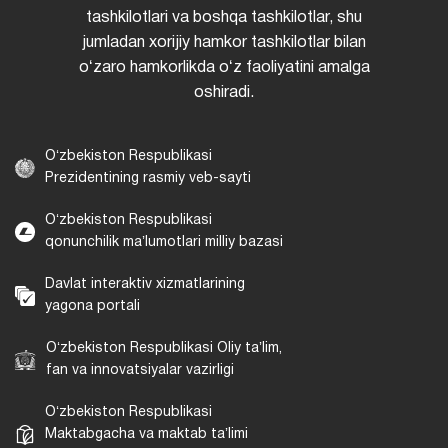
tashkilotlari va boshqa tashkilotlar, shu
jumladan xorijiy hamkor tashkilotlar bilan
oʻzaro hamkorlikda oʻz faoliyatini amalga
oshiradi.
Oʻzbekiston Respublikasi
Prezidentining rasmiy veb-sayti
Oʻzbekiston Respublikasi
qonunchilik maʼlumotlari milliy bazasi
Davlat interaktiv xizmatlarining
yagona portali
Oʻzbekiston Respublikasi Oliy taʼlim,
fan va innovatsiyalar vazirligi
Oʻzbekiston Respublikasi
Maktabgacha va maktab taʼlimi