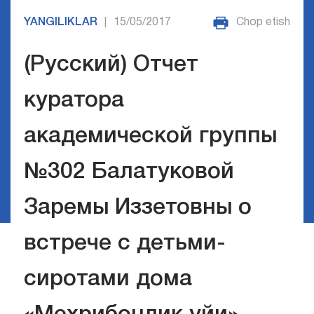
YANGILIKLAR
15/05/2017
Chop etish
|
(Русский) Отчет
куратора
академической группы
№302 Балатуковой
Заремы Иззетовны о
встрече с детьми-
сиротами дома