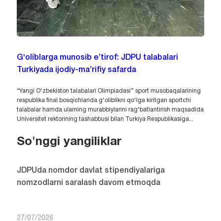
G‘oliblarga munosib e’tirof: JDPU talabalari
Turkiyada ijodiy-ma’rifiy safarda
“Yangi O‘zbekiston talabalari Olimpiadasi” sport musobaqalarining
respublika final bosqichlarida g‘oliblikni qo‘lga kiritgan sportchi
talabalar hamda ularning murabbiylarini rag‘batlantirish maqsadida
Universitet rektorining tashabbusi bilan Turkiya Respublikasiga...
So'nggi yangiliklar
JDPUda nomdor davlat stipendiyalariga
nomzodlarni saralash davom etmoqda
27/07/2026