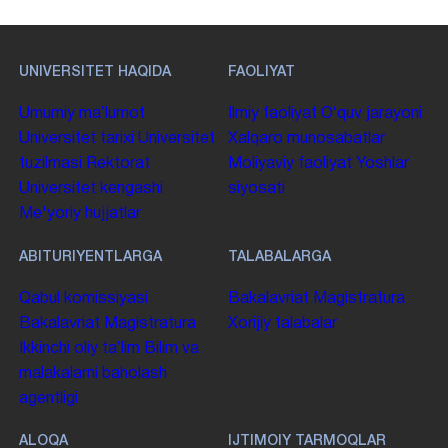
UNIVERSITET HAQIDA
FAOLIYAT
Umumiy maʼlumot
Ilmiy faoliyat
Oʻquv jarayoni
Universitet tarixi
Universitet
Xalqaro munosabatlar
tuzilmasi
Rektorat
Moliyaviy faoliyat
Yoshlar
Universitet kengashi
siyosati
Me'yoriy hujjatlar
ABITURIYENTLARGA
TALABALARGA
Qabul komissiyasi
Bakalavriat
Magistratura
Bakalavriat
Magistratura
Xorijiy talabalar
Ikkinchi oliy taʼlim
Bilim va
malakalarni baholash
agentligi
ALOQA
IJTIMOIY TARMOQLAR