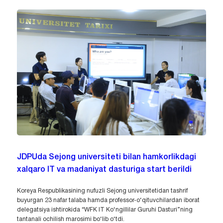
JDPUda Sejong universiteti bilan hamkorlikdagi
xalqaro IT va madaniyat dasturiga start berildi
Koreya Respublikasining nufuzli Sejong universitetidan tashrif
buyurgan 23 nafar talaba hamda professor-o‘qituvchilardan iborat
delegatsiya ishtirokida “WFK IT Ko‘ngillilar Guruhi Dasturi”ning
tantanali ochilish marosimi bo‘lib o‘tdi.