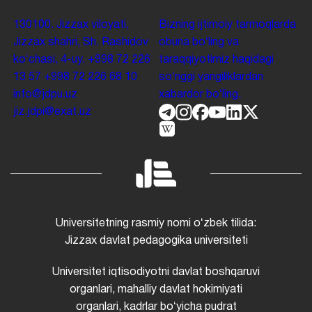
130100. Jizzax viloyati,
Bizning ijtimoiy tarmoqlarda
Jizzax shahri, Sh. Rashidov
obuna boʻling va
koʻchasi, 4-uy.
+998 72 226
taraqqiyotimiz haqidagi
13 57
+998 72 226 68 10
soʻnggi yangiliklardan
info@jdpu.uz
xabardor boʻling.
jiz.jdpi@exat.uz
Universitetning rasmiy nomi oʻzbek tilida:
Jizzax davlat pedagogika universiteti
Universitet iqtisodiyotni davlat boshqaruvi
organlari, mahalliy davlat hokimiyati
organlari, kadrlar boʻyicha pudrat