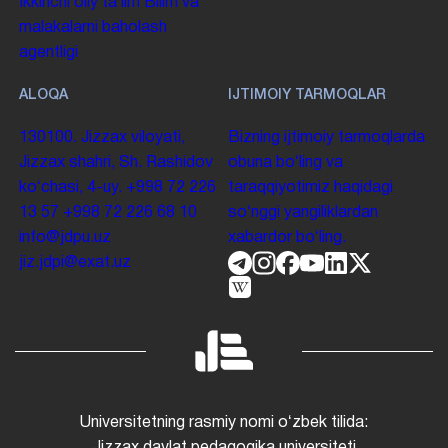
Ikkinchi oliy taʼlim
Bilim va
malakalarni baholash
agentligi
ALOQA
IJTIMOIY TARMOQLAR
130100. Jizzax viloyati,
Bizning ijtimoiy tarmoqlarda
Jizzax shahri, Sh. Rashidov
obuna boʻling va
koʻchasi, 4-uy.
+998 72 226
taraqqiyotimiz haqidagi
13 57
+998 72 226 68 10
soʻnggi yangiliklardan
info@jdpu.uz
xabardor boʻling.
jiz.jdpi@exat.uz
Universitetning rasmiy nomi oʻzbek tilida: