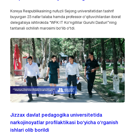
Koreya Respublikasining nufuzli Sejong universitetidan tashrif
buyurgan 23 nafar talaba hamda professor-o‘qituvchilardan iborat
delegatsiya ishtirokida “WFK IT Ko‘ngillilar Guruhi Dasturi”ning
tantanali ochilish marosimi bo‘lib o‘tdi.
Jizzax davlat pedagogika universitetida
narkojinoyatlar profilaktikasi bo‘yicha o‘rganish
ishlari olib borildi