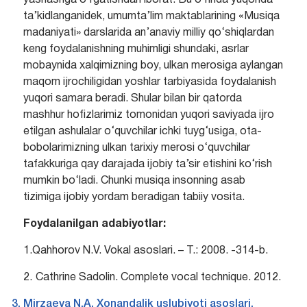
yashashga o‘rgatishdan iborat. Bu o‘rinda yuqorida
ta’kidlanganidek, umumta’lim maktablarining «Musiqa
madaniyati» darslarida an’anaviy milliy qo‘shiqlardan
keng foydalanishning muhimligi shundaki, asrlar
mobaynida xalqimizning boy, ulkan merosiga aylangan
maqom ijrochiligidan yoshlar tarbiyasida foydalanish
yuqori samara beradi. Shular bilan bir qatorda
mashhur hofizlarimiz tomonidan yuqori saviyada ijro
etilgan ashulalar o‘quvchilar ichki tuyg‘usiga, ota-
bobolarimizning ulkan tarixiy merosi o‘quvchilar
tafakkuriga qay darajada ijobiy ta’sir etishini ko‘rish
mumkin bo‘ladi. Chunki musiqa insonning asab
tizimiga ijobiy yordam beradigan tabiiy vosita.
Foydalanilgan adabiyotlar:
1.Qahhorov N.V. Vokal asoslari. – T.: 2008. -314-b.
2. Cathrine Sadolin. Complete vocal technique. 2012.
Mirzaeva N.A. Xonandalik uslubiyoti asoslari.