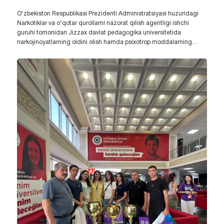
O‘zbekiston Respublikasi Prezidenti Administratsiyasi huzuridagi
Narkotiklar va o‘qotar qurollarni nazorat qilish agentligi ishchi
guruhi tomonidan Jizzax davlat pedagogika universitetida
narkojinoyatlarning oldini olish hamda psixotrop moddalarning...