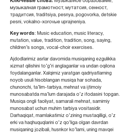
Ключев
ы
е слова:
Музыкалное образование,
музыкалная грамотност, мутатсия, сенност,
традитсия, traditsiya, pesnya, pogovorka, detskie
pesni, vokalno-xorovыe uprajneniya.
Key words
: Music education, music literacy,
mutation, value, tradition, tradition, song, saying,
children’s songs, vocal-choir exercises.
Ajdodlarimiz asrlar davomida musiqaning ezgulikka
xizmat qilishini to‘g‘ri anglaganlar va undan oqilona
foydalanganlar. Xalqimiz yaratgan qadriyatlarning
noyob usuli hisoblangan musiqa har sohada,
chunonchi, ta’lim-tarbiya, mehnat va ijtimoiy
munosabatda ma’lum darajada o‘z ifodasini topgan.
Musiqa ongli faoliyat, samarali mehnat, samimiy
munosabat uchun muhim tarbiya vositasidir.
Darhaqiqat, mamlakatimiz o‘zining mustaqilligi, o‘z
erki va haqhuquqlarini o‘z qo‘liga olgan davrdan
musiqaning jozibali, husnkor ko‘lami, uning mavqei