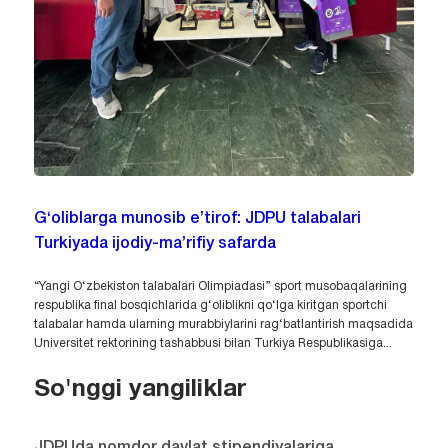
G‘oliblarga munosib e’tirof: JDPU talabalari
Turkiyada ijodiy-ma’rifiy safarda
“Yangi O‘zbekiston talabalari Olimpiadasi” sport musobaqalarining
respublika final bosqichlarida g‘oliblikni qo‘lga kiritgan sportchi
talabalar hamda ularning murabbiylarini rag‘batlantirish maqsadida
Universitet rektorining tashabbusi bilan Turkiya Respublikasiga...
So'nggi yangiliklar