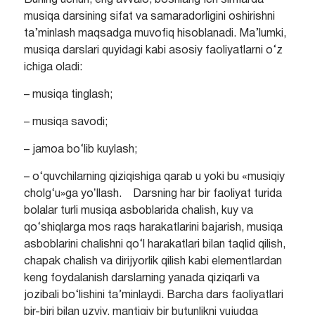
Buning uchun, eng avvalo, boshlang‘ich sinflarda
musiqa darsining sifat va samaradorligini oshirishni
ta’minlash maqsadga muvofiq hisoblanadi. Ma’lumki,
musiqa darslari quyidagi kabi asosiy faoliyatlarni o‘z
ichiga oladi:
– musiqa tinglash;
– musiqa savodi;
– jamoa bo‘lib kuylash;
– o‘quvchilarning qiziqishiga qarab u yoki bu «musiqiy
cholg‘u»ga yoʼllash. Darsning har bir faoliyat turida
bolalar turli musiqa asboblarida chalish, kuy va
qo‘shiqlarga mos raqs harakatlarini bajarish, musiqa
asboblarini chalishni qo‘l harakatlari bilan taqlid qilish,
chapak chalish va dirijyorlik qilish kabi elementlardan
keng foydalanish darslarning yanada qiziqarli va
jozibali bo‘lishini ta’minlaydi. Barcha dars faoliyatlari
bir-biri bilan uzviy, mantiqiy bir butunlikni vujudga