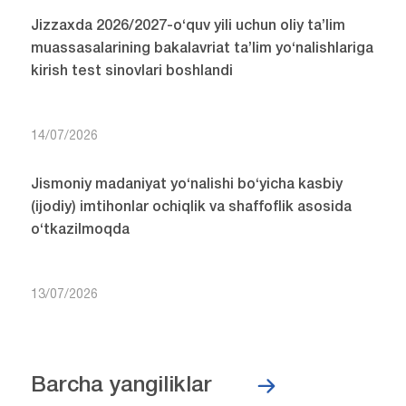
Jizzaxda 2026/2027-o‘quv yili uchun oliy ta’lim
muassasalarining bakalavriat ta’lim yo‘nalishlariga
kirish test sinovlari boshlandi
14/07/2026
Jismoniy madaniyat yo‘nalishi bo‘yicha kasbiy
(ijodiy) imtihonlar ochiqlik va shaffoflik asosida
o‘tkazilmoqda
13/07/2026
Barcha yangiliklar