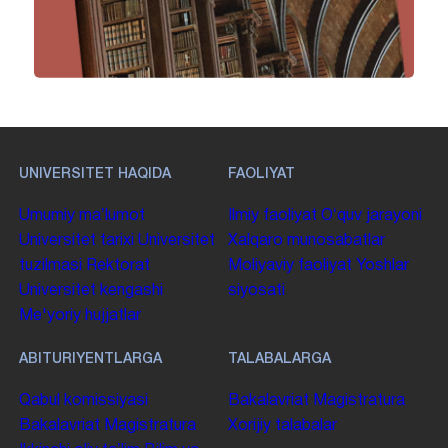
UNIVERSITET HAQIDA
FAOLIYAT
Umumiy maʼlumot
Ilmiy faoliyat
Oʻquv jarayoni
Universitet tarixi
Universitet
Xalqaro munosabatlar
tuzilmasi
Rektorat
Moliyaviy faoliyat
Yoshlar
Universitet kengashi
siyosati
Me'yoriy hujjatlar
ABITURIYENTLARGA
TALABALARGA
Qabul komissiyasi
Bakalavriat
Magistratura
Bakalavriat
Magistratura
Xorijiy talabalar