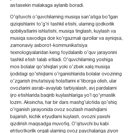
astasekin malakaga aylanib boradi.
O‘qituvchi o‘quvchilarning musiqa san’atiga bo‘lgan
qiziqishlarini to‘g‘ri tashkil etishi, ularning ijodkorlik
qobiliyatlarini ishlatishi, musiqa tinglash, kuylash va
musiqa savodiga doir ko‘rgazmali qurollar va ayniqsa,
zamonaviy axborot-kommunikatsiya
texnologiyalaridan keng foydalanib o‘quv jarayonini
tashkil etish talab etiladi. O‘quvchilarning yoshiga
mos bolalar qo‘shiqlari yoki o‘zbek xalq musiqa
ijodidagi qo‘shiqlarni o‘rganishlarida bolalar ovozining
o‘zgarish (mutatsiya) holatlarini eʼtiborga olish, ular
ovozlarini asrab-avaylab tarbiyalash, avj pardalarni
ijro etishlarida baqirib kuylashlariga yoʼl qo‘ymaslik
lozim. Aksincha, har bir dars mashg‘ulotida qo‘shiq
o‘rganish jarayonida ovoz sozlash mashqlarni
bajarish, kichik etyudlarni kuylash, ovozni yaxshi
qizdirish maqsadga muvofiq. O‘qituvchi bu kabi
ehtiyotkorlik orqali ularning ovoz paychalariga ziyon