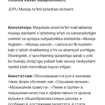
Omonov Xasan Sulaymonovich,
JDPU Musiqa ta’limi kafedrasi dotsenti.
Annotatsiya:
Maqolada umumta’lim maktablarida
musiqa darslarini o‘qitishning sifati va samaradorligini
oshirish va ayniqsa natijadorlikka erishishda «Musiqa
tinglash», «Musiqa savodi», «Jamoa bo‘lib kuylash»
kabi o‘qitish shakllarining o‘rni va ahamiyati yoritilgan.
Shuningdek, o‘quvchilarning qiziqishiga qarab u yoki
bu musiqiy cholg‘uga yollash kabi asosiy faoliyatlarni
tashkil etish metodikasi bayon etilgan.
Аннотатсия:
Обосновывается рол и значение
таких форм обучения, как «Слушание музыки»,
«Музыкалная грамота», «Пение в группе» в
повышении качества и эффективности уроков
музыки в общеобразователных школах, и
особенно в достижении резултата. в стате.