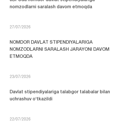
JDPUda nomdor davlat stipendiyalariga
nomzodlarni saralash davom etmoqda
27/07/2026
NOMDOR DAVLAT STIPENDIYALARIGA
NOMZODLARNI SARALASH JARAYONI DAVOM
ETMOQDA
23/07/2026
Davlat stipendiyalariga talabgor talabalar bilan
uchrashuv o‘tkazildi
22/07/2026