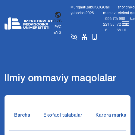
Murojaat
Qabul
SDG
Call
Ishonch
Ko
yuborish
2026
markaz:
telefoni:
qa
+998 72
+998
ku
O'ZB
221 55
72 226
РУС
16
68 10
ENG
Ilmiy ommaviy maqolalar
Barcha
Ekofaol talabalar
Karera markazi