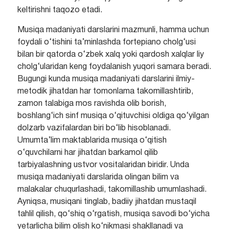
keltirishni taqozo etadi.
Musiqa madaniyati darslarini mazmunli, hamma uchun
foydali o‘tishini ta’minlashda fortepiano cholg‘usi
bilan bir qatorda o‘zbek xalq yoki qardosh xalqlar liy
cholg‘ularidan keng foydalanish yuqori samara beradi.
Bugungi kunda musiqa madaniyati darslarini ilmiy-
metodik jihatdan har tomonlama takomillashtirib,
zamon talabiga mos ravishda olib borish,
boshlang‘ich sinf musiqa o‘qituvchisi oldiga qo‘yilgan
dolzarb vazifalardan biri bo‘lib hisoblanadi.
Umumta’lim maktablarida musiqa o‘qitish
o‘quvchilarni har jihatdan barkamol qilib
tarbiyalashning ustvor vositalaridan biridir. Unda
musiqa madaniyati darslarida olingan bilim va
malakalar chuqurlashadi, takomillashib umumlashadi.
Ayniqsa, musiqani tinglab, badiiy jihatdan mustaqil
tahlil qilish, qo‘shiq o‘rgatish, musiqa savodi bo‘yicha
yetarlicha bilim olish ko‘nikmasi shakllanadi va