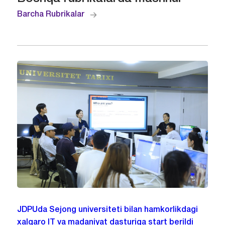
Barcha Rubrikalar
JDPUda Sejong universiteti bilan hamkorlikdagi
xalqaro IT va madaniyat dasturiga start berildi