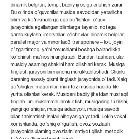
dinamik belgilari, tempi, badiiy ijrosiga erishish zarur.
Bu o‘rinda o‘quvchilar musiqa savodidan yetarlicha
bilim va ko‘nikmalarga ega bo‘lishlari, o‘quv
jarayonida egallangan bilimlarga tayanib, notaga
qarab kuylash, intervallar, o‘lchovlar, dinamik belgilar,
parallel major va minor lad3 transponere – lot. joyini
o‘zgartirmoq, yaʼni tovushlarni boshqa balandlikka
ko‘chirish ma’nosini anglatadi. Bundan tashqari, ular
musiqiy asarning shaklini ham bilishlari kerak. Musiqa
tinglash jarayoni birmuncha murakkablashadi. Chunki
darsning asosiy qismi tinglash jarayonida o‘tadi. Xalq
qo‘shiqlari, maqomlar, mumtoz musiqa haqida fikr
yurita olishlari kerak. Musiqani badiiy jihatdan mustaqil
tinglab, uni mukammal idrok etish, musiqaning tuzilishi,
yangi qo‘shiqlar, musiqa adabiyoti, musiqa savodi
bilan tanishtirish ishlari nihoyasiga yetadi. Lekin vokal-
xor ishlarida, qo‘shiq o‘rgatish, ovoz sozlash
jarayonida ularning ovozlarini ehtiyot qilish, metodik