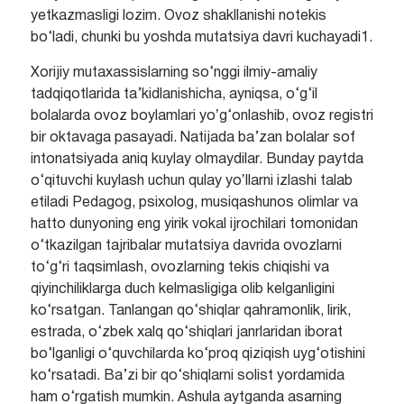
yetkazmasligi lozim. Ovoz shakllanishi notekis
bo‘ladi, chunki bu yoshda mutatsiya davri kuchayadi1.
Xorijiy mutaxassislarning so‘nggi ilmiy-amaliy
tadqiqotlarida ta’kidlanishicha, ayniqsa, o‘g‘il
bolalarda ovoz boylamlari yoʼg‘onlashib, ovoz registri
bir oktavaga pasayadi. Natijada ba’zan bolalar sof
intonatsiyada aniq kuylay olmaydilar. Bunday paytda
o‘qituvchi kuylash uchun qulay yoʼllarni izlashi talab
etiladi Pedagog, psixolog, musiqashunos olimlar va
hatto dunyoning eng yirik vokal ijrochilari tomonidan
o‘tkazilgan tajribalar mutatsiya davrida ovozlarni
to‘g‘ri taqsimlash, ovozlarning tekis chiqishi va
qiyinchiliklarga duch kelmasligiga olib kelganligini
ko‘rsatgan. Tanlangan qo‘shiqlar qahramonlik, lirik,
estrada, o‘zbek xalq qo‘shiqlari janrlaridan iborat
bo‘lganligi o‘quvchilarda ko‘proq qiziqish uyg‘otishini
ko‘rsatadi. Ba’zi bir qo‘shiqlarni solist yordamida
ham o‘rgatish mumkin. Ashula aytganda asarning