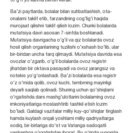
to‘g‘ri yoʼllanma berish kerak.
Ba’zi paytlarda, bolalar bilan suhbatlashish, ota-
onalarni taklif etib, farzandining cog‘lig‘i haqida
murojaat qilishni taklif qilish lozim. Chunki bolalarda
mutatsiya davri asosan 7-sinfda boshlanadi.
Mutatsiya davrigacha o‘g‘il va qiz bolalarda ovoz
hosil qilish organlarining tuzilishi o‘xshash bo‘lib, ular
bir-biridan uncha farq qilmaydi. Mutatsiya davrida esa
ovozlar o‘zgarib, o‘g‘il bolalarda ovoz registri
jihatdan bir oktava pasayadi va ovoz jarangsiz va
notekis yoʼg‘onlashadi. Ba’zi bolalarda esa registr
o‘z o‘rnida qolib, ovoz kuchi, tembrning mayinligi
deyarli saqlab qolinadi. Shuning uchun qo‘shiqlarni
o‘rgatishda dars mashg‘ulotlarini bolalarning ovoz
imkoniyatlariga moslashtirib tashkil etish lozim
bo‘ladi. Galdagi vazifalar milliy kuy-qo‘shiqlar tinglash
hamda kuylash orqali yoshlarni milliy qadriyatlarga
sodiq, bir-birlariga do‘st va Vatanga sadoqatli