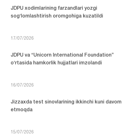
JDPU xodimlarining farzandlari yozgi
sog‘lomlashtirish oromgohiga kuzatildi
17/07/2026
JDPU va “Unicorn International Foundation”
o‘rtasida hamkorlik hujjatlari imzolandi
16/07/2026
Jizzaxda test sinovlarining ikkinchi kuni davom
etmoqda
15/07/2026