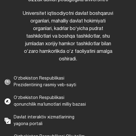
Jizzax davlat pedagogika universiteti
Universitet iqtisodiyotni davlat boshqaruvi
organlari, mahalliy davlat hokimiyati
organlari, kadrlar boʻyicha pudrat
tashkilotlari va boshqa tashkilotlar, shu
jumladan xorijiy hamkor tashkilotlar bilan
oʻzaro hamkorlikda oʻz faoliyatini amalga
oshiradi.
Oʻzbekiston Respublikasi
Prezidentining rasmiy veb-sayti
Oʻzbekiston Respublikasi
qonunchilik maʼlumotlari milliy bazasi
Davlat interaktiv xizmatlarining
yagona portali