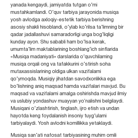
yanada kengaydi, jamiyatda tutgan o‘rni
mustahkamlandi. O‘quv tarbiya jarayonida musiqa
yosh avlodga axloqiy-estetik tarbiya berishning
asosiy shakli hisoblandi, o‘ylab ko‘rilsa ta’limning bir
qadar jadallashuvi samaradorligi unga bog‘liqligi
kunday ayon. Shu sababli ham bo‘lsa kerak,
umumta’lim maktablarining boshlang‘ich sinflarida
«Musiqa madaniyati» darslarida o‘quvchilarning
musiqa orqali ong va tafakkurini o‘stirish soha
mutaxassislarining oldiga ulkan vazifalarni
qo‘ymoqda. Musiqiy jihatdan savodxonlikka ega
bo‘lishning aniq maqsad hamda vazifalari mavjud. Bu
maqsad va vazifalarni amalga oshirishda mavjud ilmiy
va uslubiy yondashuv muayyan yoʼnalishni belgilaydi.
Musiqani o‘zlashtirish, tinglash, ijro etish va undan
hayotda keng foydalanish insoniy tuyg‘ularni
tarbiyalaydi. Yosh avlodni komillikka yetaklaydi.
Musiqa san’ati nafosat tarbiyasining muhim omili