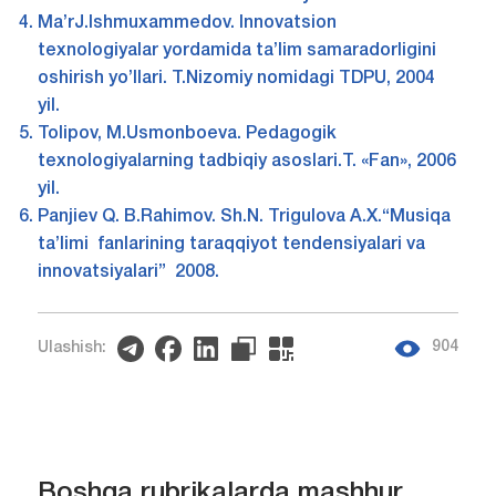
Ma’rJ.Ishmuxammedov. Innovatsion
texnologiyalar yordamida ta’lim samaradorligini
oshirish yo’llari. T.Nizomiy nomidagi TDPU, 2004
yil.
Tolipov, M.Usmonboeva. Pedagogik
texnologiyalarning tadbiqiy asoslari.T. «Fan», 2006
yil.
Panjiev Q. B.Rahimov. Sh.N. Trigulova A.X.“Musiqa
ta’limi fanlarining taraqqiyot tendensiyalari va
innovatsiyalari” 2008.
904
Ulashish:
Boshqa rubrikalarda mashhur