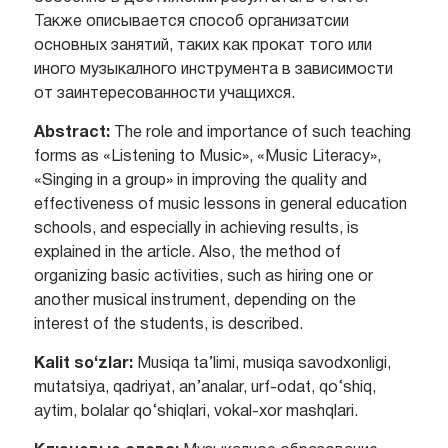
Также описывается способ организатсии
основных занятий, таких как прокат того или
иного музыкалного инструмента в зависимости
от заинтересованности учащихся.
Abstract:
The role and importance of such teaching
forms as «Listening to Music», «Music Literacy»,
«Singing in a group» in improving the quality and
effectiveness of music lessons in general education
schools, and especially in achieving results, is
explained in the article. Also, the method of
organizing basic activities, such as hiring one or
another musical instrument, depending on the
interest of the students, is described.
Kalit so‘zlar:
Musiqa ta’limi, musiqa savodxonligi,
mutatsiya, qadriyat, an’analar, urf-odat, qo‘shiq,
aytim, bolalar qo‘shiqlari, vokal-xor mashqlari.