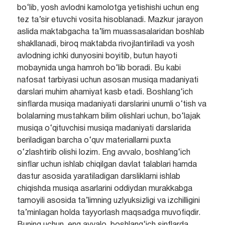
bo‘lib, yosh avlodni kamolotga yetishishi uchun eng
tez ta’sir etuvchi vosita hisoblanadi. Mazkur jarayon
aslida maktabgacha ta’lim muassasalaridan boshlab
shakllanadi, biroq maktabda rivojlantiriladi va yosh
avlodning ichki dunyosini boyitib, butun hayoti
mobaynida unga hamroh bo‘lib boradi. Bu kabi
nafosat tarbiyasi uchun asosan musiqa madaniyati
darslari muhim ahamiyat kasb etadi. Boshlang‘ich
sinflarda musiqa madaniyati darslarini unumli o‘tish va
bolalarning mustahkam bilim olishlari uchun, bo‘lajak
musiqa o‘qituvchisi musiqa madaniyati darslarida
beriladigan barcha o‘quv materiallarni puxta
o‘zlashtirib olishi lozim. Eng avvalo, boshlang‘ich
sinflar uchun ishlab chiqilgan davlat talablari hamda
dastur asosida yaratiladigan darsliklarni ishlab
chiqishda musiqa asarlarini oddiydan murakkabga
tamoyili asosida ta’limning uzlyuksizligi va izchilligini
ta’minlagan holda tayyorlash maqsadga muvofiqdir.