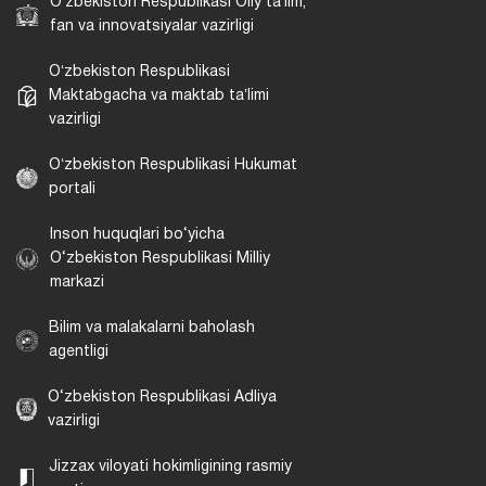
Oʻzbekiston Respublikasi Oliy taʼlim,
fan va innovatsiyalar vazirligi
Oʻzbekiston Respublikasi
Maktabgacha va maktab taʼlimi
vazirligi
Oʻzbekiston Respublikasi Hukumat
portali
Inson huquqlari bo‘yicha
O‘zbekiston Respublikasi Milliy
markazi
Bilim va malakalarni baholash
agentligi
O‘zbekiston Respublikasi Adliya
vazirligi
Jizzax viloyati hokimligining rasmiy