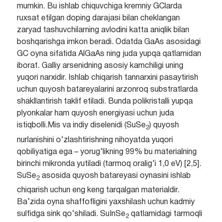
mumkin. Bu ishlab chiquvchiga kremniy GClarda
ruxsat etilgan doping darajasi bilan cheklangan
zaryad tashuvchilarning avlodini katta aniqlik bilan
boshqarishga imkon beradi. Odatda GaAs asosidagi
GC oyna sifatida AlGaAs ning juda yupqa qatlamidan
iborat. Galliy arsenidning asosiy kamchiligi uning
yuqori narxidir. Ishlab chiqarish tannarxini pasaytirish
uchun quyosh batareyalarini arzonroq substratlarda
shakllantirish taklif etiladi. Bunda polikristalli yupqa
plyonkalar ham quyosh energiyasi uchun juda
istiqbolli.Mis va indiy diselenidi (SuSe
) quyosh
2
nurlanishini o‘zlashtirishning nihoyatda yuqori
qobiliyatiga ega – yorug‘likning 99% bu materialning
birinchi mikronda yutiladi (tarmoq oralig‘i 1,0 eV) [2,5].
SuSe
asosida quyosh batareyasi oynasini ishlab
2
chiqarish uchun eng keng tarqalgan materialdir.
Ba’zida oyna shaffofligini yaxshilash uchun kadmiy
sulfidga sink qo‘shiladi. SuInSe
qatlamidagi tarmoqli
2