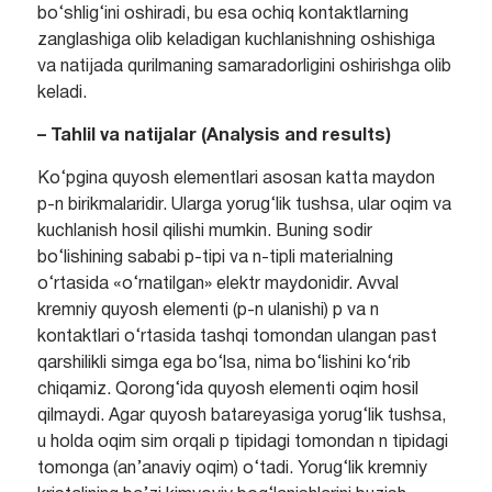
bo‘shlig‘ini oshiradi, bu esa ochiq kontaktlarning
zanglashiga olib keladigan kuchlanishning oshishiga
va natijada qurilmaning samaradorligini oshirishga olib
keladi.
– Tahlil va natijalar (Analysis and results)
Ko‘pgina quyosh elementlari asosan katta maydon
p-n birikmalaridir. Ularga yorug‘lik tushsa, ular oqim va
kuchlanish hosil qilishi mumkin. Buning sodir
bo‘lishining sababi p-tipi va n-tipli materialning
o‘rtasida «o‘rnatilgan» elektr maydonidir. Avval
kremniy quyosh elementi (p-n ulanishi) p va n
kontaktlari o‘rtasida tashqi tomondan ulangan past
qarshilikli simga ega bo‘lsa, nima bo‘lishini ko‘rib
chiqamiz. Qorong‘ida quyosh elementi oqim hosil
qilmaydi. Agar quyosh batareyasiga yorug‘lik tushsa,
u holda oqim sim orqali p tipidagi tomondan n tipidagi
tomonga (an’anaviy oqim) o‘tadi. Yorug‘lik kremniy