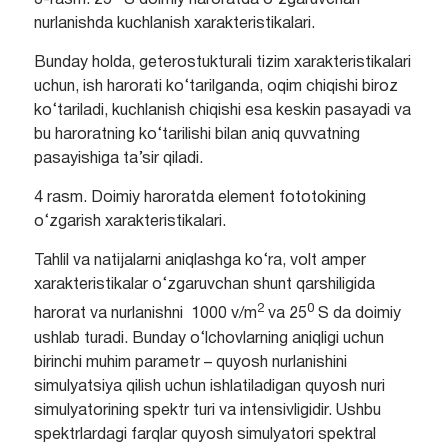
3-rasm. 25
S doimiy haroratda o‘zgaruvchan
nurlanishda kuchlanish xarakteristikalari.
Bunday holda, geterostukturali tizim xarakteristikalari
uchun, ish harorati ko‘tarilganda, oqim chiqishi biroz
ko‘tariladi, kuchlanish chiqishi esa keskin pasayadi va
bu haroratning ko‘tarilishi bilan aniq quvvatning
pasayishiga ta’sir qiladi.
4 rasm. Doimiy haroratda element fototokining
o‘zgarish xarakteristikalari.
Tahlil va natijalarni aniqlashga ko‘ra, volt amper
xarakteristikalar o‘zgaruvchan shunt qarshiligida
2
0
harorat va nurlanishni 1000 v/m
va 25
S da doimiy
ushlab turadi. Bunday o‘lchovlarning aniqligi uchun
birinchi muhim parametr – quyosh nurlanishini
simulyatsiya qilish uchun ishlatiladigan quyosh nuri
simulyatorining spektr turi va intensivligidir. Ushbu
spektrlardagi farqlar quyosh simulyatori spektral