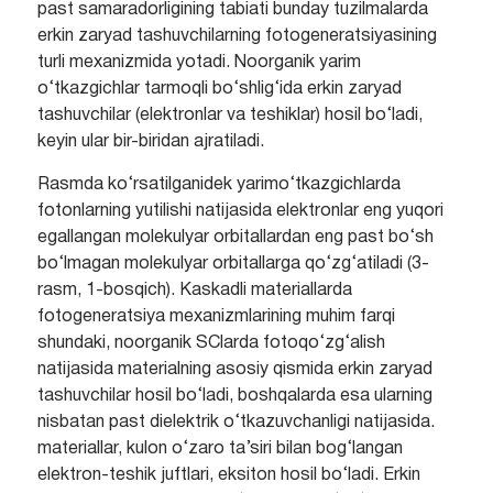
past samaradorligining tabiati bunday tuzilmalarda
erkin zaryad tashuvchilarning fotogeneratsiyasining
turli mexanizmida yotadi. Noorganik yarim
o‘tkazgichlar tarmoqli bo‘shlig‘ida erkin zaryad
tashuvchilar (elektronlar va teshiklar) hosil bo‘ladi,
keyin ular bir-biridan ajratiladi.
Rasmda ko‘rsatilganidek yarimo‘tkazgichlarda
fotonlarning yutilishi natijasida elektronlar eng yuqori
egallangan molekulyar orbitallardan eng past bo‘sh
bo‘lmagan molekulyar orbitallarga qo‘zg‘atiladi (3-
rasm, 1-bosqich). Kaskadli materiallarda
fotogeneratsiya mexanizmlarining muhim farqi
shundaki, noorganik SClarda fotoqo‘zg‘alish
natijasida materialning asosiy qismida erkin zaryad
tashuvchilar hosil bo‘ladi, boshqalarda esa ularning
nisbatan past dielektrik o‘tkazuvchanligi natijasida.
materiallar, kulon o‘zaro ta’siri bilan bog‘langan
elektron-teshik juftlari, eksiton hosil bo‘ladi. Erkin