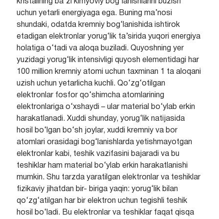
kristalining ba’zi kimyoviy bog‘lanishlarini buzish
uchun yetarli energiyaga ega. Buning ma’nosi
shundaki, odatda kremniy bog‘lanishida ishtirok
etadigan elektronlar yorug‘lik ta’sirida yuqori energiya
holatiga o‘tadi va aloqa buziladi. Quyoshning yer
yuzidagi yorug‘lik intensivligi quyosh elementidagi har
100 million kremniy atomi uchun taxminan 1 ta aloqani
uzish uchun yetarlicha kuchli. Qo‘zg‘otilgan
elektronlar fosfor qo‘shimcha atomlarining
elektronlariga o‘xshaydi – ular material bo‘ylab erkin
harakatlanadi. Xuddi shunday, yorug‘lik natijasida
hosil bo‘lgan bo‘sh joylar, xuddi kremniy va bor
atomlari orasidagi bog‘lanishlarda yetishmayotgan
elektronlar kabi, teshik vazifasini bajaradi va bu
teshiklar ham material bo‘ylab erkin harakatlanishi
mumkin. Shu tarzda yaratilgan elektronlar va teshiklar
fizikaviy jihatdan bir- biriga yaqin: yorug‘lik bilan
qo‘zg‘atilgan har bir elektron uchun tegishli teshik
hosil bo‘ladi. Bu elektronlar va teshiklar faqat qisqa