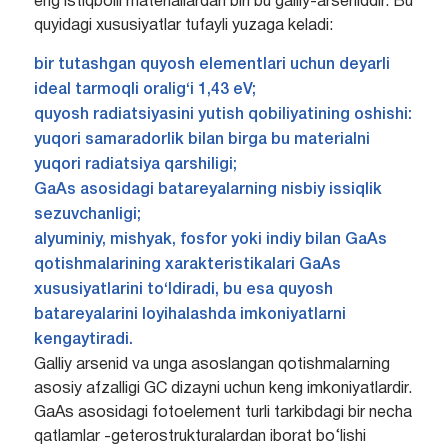
eng istiqbolli materiallardan biri bu galliy-arseniddir. Bu
quyidagi xususiyatlar tufayli yuzaga keladi:
bir tutashgan quyosh elementlari uchun deyarli
ideal tarmoqli oralig‘i 1,43 eV;
quyosh radiatsiyasini yutish qobiliyatining oshishi:
yuqori samaradorlik bilan birga bu materialni
yuqori radiatsiya qarshiligi;
GaAs asosidagi batareyalarning nisbiy issiqlik
sezuvchanligi;
alyuminiy, mishyak, fosfor yoki indiy bilan GaAs
qotishmalarining xarakteristikalari GaAs
xususiyatlarini to‘ldiradi, bu esa quyosh
batareyalarini loyihalashda imkoniyatlarni
kengaytiradi.
Galliy arsenid va unga asoslangan qotishmalarning
asosiy afzalligi GC dizayni uchun keng imkoniyatlardir.
GaAs asosidagi fotoelement turli tarkibdagi bir necha
qatlamlar -geterostrukturalardan iborat bo‘lishi