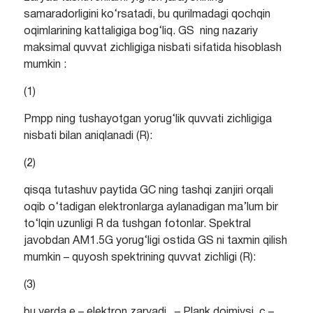
samaradorligini ko‘rsatadi, bu qurilmadagi qochqin
oqimlarining kattaligiga bog‘liq. GS ning nazariy
maksimal quvvat zichligiga nisbati sifatida hisoblash
mumkin :
(1)
Pmpp ning tushayotgan yorug‘lik quvvati zichligiga
nisbati bilan aniqlanadi (R):
(2)
qisqa tutashuv paytida GC ning tashqi zanjiri orqali
oqib o‘tadigan elektronlarga aylanadigan ma’lum bir
to‘lqin uzunligi R da tushgan fotonlar. Spektral
javobdan AM1.5G yorug‘ligi ostida GS ni taxmin qilish
mumkin – quyosh spektrining quvvat zichligi (R):
(3)
bu yerda e – elektron zaryadi, – Plank doimiysi, c –