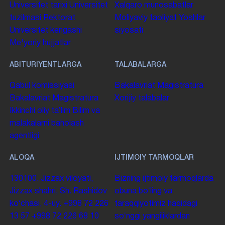
Universitet tarixi
Universitet
Xalqaro munosabatlar
tuzilmasi
Rektorat
Moliyaviy faoliyat
Yoshlar
Universitet kengashi
siyosati
Me'yoriy hujjatlar
ABITURIYENTLARGA
TALABALARGA
Qabul komissiyasi
Bakalavriat
Magistratura
Bakalavriat
Magistratura
Xorijiy talabalar
Ikkinchi oliy taʼlim
Bilim va
malakalarni baholash
agentligi
ALOQA
IJTIMOIY TARMOQLAR
130100. Jizzax viloyati,
Bizning ijtimoiy tarmoqlarda
Jizzax shahri, Sh. Rashidov
obuna boʻling va
koʻchasi, 4-uy.
+998 72 226
taraqqiyotimiz haqidagi
13 57
+998 72 226 68 10
soʻnggi yangiliklardan