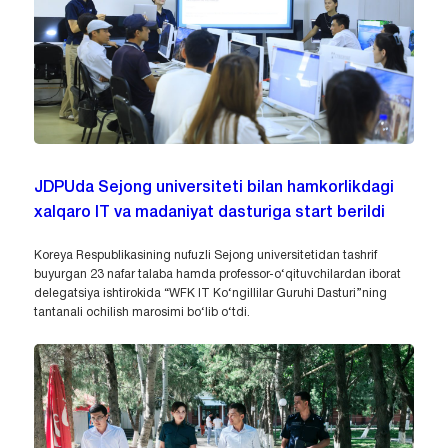
JDPUda Sejong universiteti bilan hamkorlikdagi
xalqaro IT va madaniyat dasturiga start berildi
Koreya Respublikasining nufuzli Sejong universitetidan tashrif
buyurgan 23 nafar talaba hamda professor-o‘qituvchilardan iborat
delegatsiya ishtirokida “WFK IT Ko‘ngillilar Guruhi Dasturi”ning
tantanali ochilish marosimi bo‘lib o‘tdi.