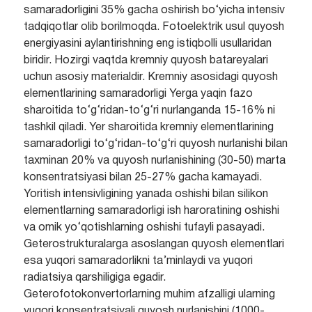
samaradorligini 35% gacha oshirish bo‘yicha intensiv
tadqiqotlar olib borilmoqda. Fotoelektrik usul quyosh
energiyasini aylantirishning eng istiqbolli usullaridan
biridir. Hozirgi vaqtda kremniy quyosh batareyalari
uchun asosiy materialdir. Kremniy asosidagi quyosh
elementlarining samaradorligi Yerga yaqin fazo
sharoitida to‘g‘ridan-to‘g‘ri nurlanganda 15-16% ni
tashkil qiladi. Yer sharoitida kremniy elementlarining
samaradorligi to‘g‘ridan-to‘g‘ri quyosh nurlanishi bilan
taxminan 20% va quyosh nurlanishining (30-50) marta
konsentratsiyasi bilan 25-27% gacha kamayadi.
Yoritish intensivligining yanada oshishi bilan silikon
elementlarning samaradorligi ish haroratining oshishi
va omik yo‘qotishlarning oshishi tufayli pasayadi.
Geterostrukturalarga asoslangan quyosh elementlari
esa yuqori samaradorlikni ta’minlaydi va yuqori
radiatsiya qarshiligiga egadir.
Geterofotokonvertorlarning muhim afzalligi ularning
yuqori konsentratsiyali quyosh nurlanishini (1000-