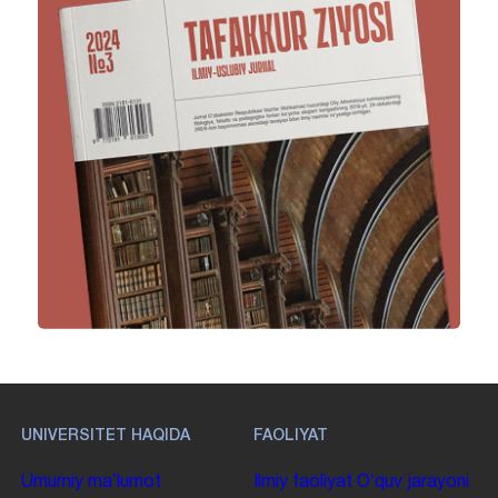
UNIVERSITET HAQIDA
FAOLIYAT
Umumiy maʼlumot
Ilmiy faoliyat
Oʻquv jarayoni