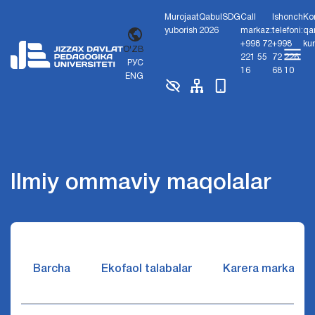
Murojaat
Qabul
SDG
Call
Ishonch
Ko
yuborish
2026
markaz:
telefoni:
qa
+998 72
+998
ku
O'ZB
221 55
72 226
РУС
16
68 10
ENG
Ilmiy ommaviy maqolalar
Barcha
Ekofaol talabalar
Karera markazi