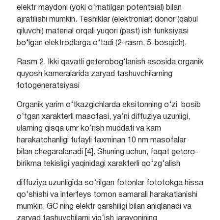
elektr maydoni (yoki o‘rnatilgan potentsial) bilan
ajratilishi mumkin. Teshiklar (elektronlar) donor (qabul
qiluvchi) material orqali yuqori (past) ish funksiyasi
bo‘lgan elektrodlarga o‘tadi (2-rasm, 5-bosqich).
Rasm 2. Ikki qavatli geterobog‘lanish asosida organik
quyosh kameralarida zaryad tashuvchilarning
fotogeneratsiyasi
Organik yarim o‘tkazgichlarda eksitonning o‘zi bosib
o‘tgan xarakterli masofasi, ya’ni diffuziya uzunligi,
ularning qisqa umr ko‘rish muddati va kam
harakatchanligi tufayli taxminan 10 nm masofalar
bilan chegaralanadi [4]. Shuning uchun, faqat getero-
birikma tekisligi yaqinidagi xarakterli qo‘zg‘alish
diffuziya uzunligida so‘rilgan fotonlar fototokga hissa
qo‘shishi va interfeys tomon samarali harakatlanishi
mumkin, GC ning elektr qarshiligi bilan aniqlanadi va
zaryad tashuvchilarni yig‘ish jarayonining