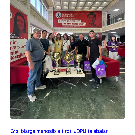
G‘oliblarga munosib e’tirof: JDPU talabalari