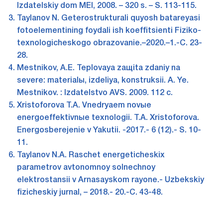
Izdatelskiy dom MEI, 2008. – 320 s. – S. 113-115.
Taylanov N. Geterostrukturali quyosh batareyasi
fotoelementining foydali ish koeffitsienti Fiziko-
texnologicheskogo obrazovanie.–2020.–1.-C. 23-
28.
Mestnikov, A.E. Teplovaya zaщita zdaniy na
severe: materialы, izdeliya, konstruksii. A. Ye.
Mestnikov. : Izdatelstvo AVS. 2009. 112 c.
Xristoforova T.A. Vnedryaem novыe
energoeffektivnыe texnologii. T.A. Xristoforova.
Energosberejenie v Yakutii. -2017.- 6 (12).- S. 10-
11.
Taylanov N.A. Raschet energeticheskix
parametrov avtonomnoy solnechnoy
elektrostansii v Arnasayskom rayone.- Uzbekskiy
fizicheskiy jurnal, – 2018.- 20.-C. 43-48.