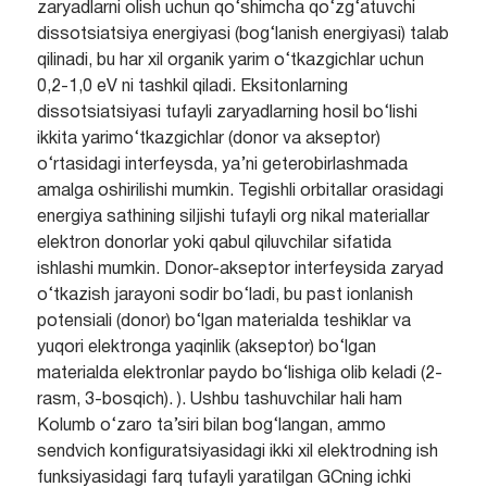
zaryadlarni olish uchun qo‘shimcha qo‘zg‘atuvchi
dissotsiatsiya energiyasi (bog‘lanish energiyasi) talab
qilinadi, bu har xil organik yarim o‘tkazgichlar uchun
0,2-1,0 eV ni tashkil qiladi. Eksitonlarning
dissotsiatsiyasi tufayli zaryadlarning hosil bo‘lishi
ikkita yarimo‘tkazgichlar (donor va akseptor)
o‘rtasidagi interfeysda, ya’ni geterobirlashmada
amalga oshirilishi mumkin. Tegishli orbitallar orasidagi
energiya sathining siljishi tufayli org nikal materiallar
elektron donorlar yoki qabul qiluvchilar sifatida
ishlashi mumkin. Donor-akseptor interfeysida zaryad
o‘tkazish jarayoni sodir bo‘ladi, bu past ionlanish
potensiali (donor) bo‘lgan materialda teshiklar va
yuqori elektronga yaqinlik (akseptor) bo‘lgan
materialda elektronlar paydo bo‘lishiga olib keladi (2-
rasm, 3-bosqich). ). Ushbu tashuvchilar hali ham
Kolumb o‘zaro ta’siri bilan bog‘langan, ammo
sendvich konfiguratsiyasidagi ikki xil elektrodning ish
funksiyasidagi farq tufayli yaratilgan GCning ichki