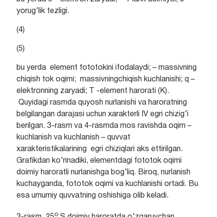
yorug‘lik tezligi.
(4)
(5)
bu yerda element fototokini ifodalaydi; – massivning
chiqish tok oqimi; massivningchiqish kuchlanishi; q –
elektronning zaryadi; T -element harorati (K).
Quyidagi rasmda quyosh nurlanishi va haroratning
belgilangan darajasi uchun xarakterli IV egri chizig‘i
berilgan. 3-rasm va 4-rasmda mos ravishda oqim –
kuchlanish va kuchlanish – quvvat
xarakteristikalarining egri chiziqlari aks ettirilgan.
Grafikdan ko‘rinadiki, elementdagi fototok oqimi
doimiy haroratli nurlanishga bog‘liq. Biroq, nurlanish
kuchayganda, fototok oqimi va kuchlanishi ortadi. Bu
esa umumiy quvvatning oshishiga olib keladi.
o