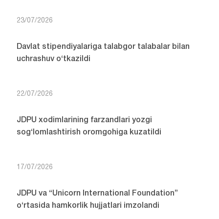
23/07/2026
Davlat stipendiyalariga talabgor talabalar bilan
uchrashuv o‘tkazildi
22/07/2026
JDPU xodimlarining farzandlari yozgi
sog‘lomlashtirish oromgohiga kuzatildi
17/07/2026
JDPU va “Unicorn International Foundation”
o‘rtasida hamkorlik hujjatlari imzolandi