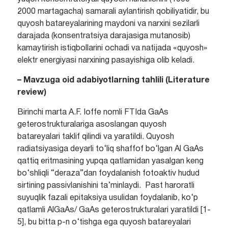
2000 martagacha) samarali aylantirish qobiliyatidir, bu
quyosh batareyalarining maydoni va narxini sezilarli
darajada (konsentratsiya darajasiga mutanosib)
kamaytirish istiqbollarini ochadi va natijada «quyosh»
elektr energiyasi narxining pasayishiga olib keladi.
– Mavzuga oid adabiyotlarning tahlili (Literature
review)
Birinchi marta A.F. Ioffe nomli FTIda GaAs
geterostrukturalariga asoslangan quyosh
batareyalari taklif qilindi va yaratildi. Quyosh
radiatsiyasiga deyarli to‘liq shaffof bo‘lgan Al GaAs
qattiq eritmasining yupqa qatlamidan yasalgan keng
bo‘shliqli “deraza”dan foydalanish fotoaktiv hudud
sirtining passivlanishini ta’minlaydi. Past haroratli
suyuqlik fazali epitaksiya usulidan foydalanib, ko‘p
qatlamli AlGaAs/ GaAs geterostrukturalari yaratildi [1-
5], bu bitta p-n o‘tishga ega quyosh batareyalari