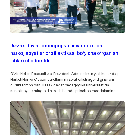
Jizzax davlat pedagogika universitetida
narkojinoyatlar profilaktikasi bo‘yicha o‘rganish
ishlari olib borildi
O‘zbekiston Respublikasi Prezidenti Administratsiyasi huzuridagi
Narkotiklar va o‘qotar qurollarni nazorat qilish agentligi ishchi
guruhi tomonidan Jizzax davlat pedagogika universitetida
narkojinoyatlarning oldini olish hamda psixotrop moddalarning...