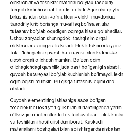
elektronlar va teshiklar material bo‘ylab tasodifiy
tarqalib ketishi sababli sodir bo‘ladi. Agar ular qayta
birlashishdan oldin «o‘rnatilgan» elektr maydoniga
tasodifiy kirib borishga muvaffaq bo‘lsalar, ular
tutashuv bo‘ylab oqadigan oqimga hissa qo‘shadilar.
Ushbu zaryadlar, shuningdek, tashqi sim orqali
elektronlar oqimiga olib keladi. Elektr tokini oddiygina
tok o‘lchagichni quyosh batareyasi bilan ketma-ket
ulash orqali o‘lchash mumkin. Ba’zan oqim
o‘lchagichdagi qarshilik juda past bo‘lganligi sababli,
quyosh batareyasi bo‘ylab kuchlanish bo‘lmaydi, lekin
oqim oqishi mumkin. Bu qisqa tutashuv oqimi deb
ataladi.
Quyosh elementining ishlashiga asos bo‘lgan
fotoelektr effekti yorug‘lik bilan nurlantirilganda yarim
o‘tkazgich materiallarda tok tashuvchilar – elektronlar
va teshiklarni hosil qilishdan iborat. Kaskadli
materiallarni boshqalari bilan solishtirganda nisbatan