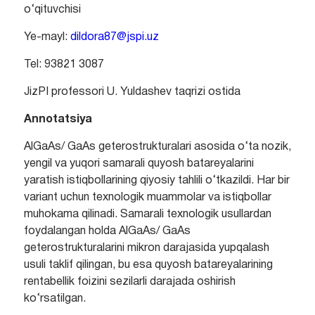
o‘qituvchisi
Ye-mayl:
dildora87@jspi.uz
Tel: 93821 3087
JizPI professori U. Yuldashev taqrizi ostida
Annotatsiya
AlGaAs/ GaAs geterostrukturalari asosida o‘ta nozik,
yengil va yuqori samarali quyosh batareyalarini
yaratish istiqbollarining qiyosiy tahlili o‘tkazildi. Har bir
variant uchun texnologik muammolar va istiqbollar
muhokama qilinadi. Samarali texnologik usullardan
foydalangan holda AlGaAs/ GaAs
geterostrukturalarini mikron darajasida yupqalash
usuli taklif qilingan, bu esa quyosh batareyalarining
rentabellik foizini sezilarli darajada oshirish
ko‘rsatilgan.