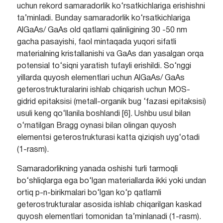
uchun rekord samaradorlik ko‘rsatkichlariga erishishni
ta’minladi. Bunday samaradorlik ko‘rsatkichlariga
AlGaAs/ GaAs old qatlami qalinligining 30 -50 nm
gacha pasayishi, faol mintaqada yuqori sifatli
materialning kristallanishi va GaAs dan yasalgan orqa
potensial to‘siqni yaratish tufayli erishildi. So‘nggi
yillarda quyosh elementlari uchun AlGaAs/ GaAs
geterostrukturalarini ishlab chiqarish uchun MOS-
gidrid epitaksisi (metall-organik bug ‘fazasi epitaksisi)
usuli keng qo‘llanila boshlandi [6]. Ushbu usul bilan
o‘rnatilgan Bragg oynasi bilan olingan quyosh
elementsi geterostrukturasi katta qiziqish uyg‘otadi
(1-rasm).
Samaradorlikning yanada oshishi turli tarmoqli
bo‘shliqlarga ega bo‘lgan materiallarda ikki yoki undan
ortiq p-n-birikmalari bo‘lgan ko‘p qatlamli
geterostrukturalar asosida ishlab chiqarilgan kaskad
quyosh elementlari tomonidan ta’minlanadi (1-rasm).