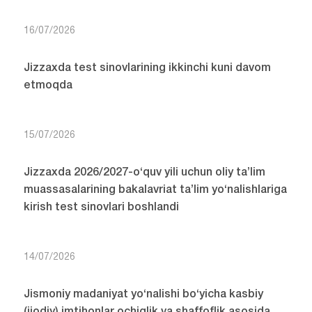
16/07/2026
Jizzaxda test sinovlarining ikkinchi kuni davom
etmoqda
15/07/2026
Jizzaxda 2026/2027-o‘quv yili uchun oliy ta’lim
muassasalarining bakalavriat ta’lim yo‘nalishlariga
kirish test sinovlari boshlandi
14/07/2026
Jismoniy madaniyat yo‘nalishi bo‘yicha kasbiy
(ijodiy) imtihonlar ochiqlik va shaffoflik asosida