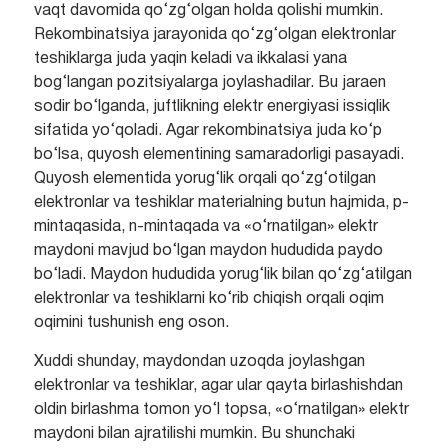
vaqt davomida qo‘zg‘olgan holda qolishi mumkin.
Rekombinatsiya jarayonida qo‘zg‘olgan elektronlar
teshiklarga juda yaqin keladi va ikkalasi yana
bog‘langan pozitsiyalarga joylashadilar. Bu jaraen
sodir bo‘lganda, juftlikning elektr energiyasi issiqlik
sifatida yo‘qoladi. Agar rekombinatsiya juda ko‘p
bo‘lsa, quyosh elementining samaradorligi pasayadi.
Quyosh elementida yorug‘lik orqali qo‘zg‘otilgan
elektronlar va teshiklar materialning butun hajmida, p-
mintaqasida, n-mintaqada va «o‘rnatilgan» elektr
maydoni mavjud bo‘lgan maydon hududida paydo
bo‘ladi. Maydon hududida yorug‘lik bilan qo‘zg‘atilgan
elektronlar va teshiklarni ko‘rib chiqish orqali oqim
oqimini tushunish eng oson.
Xuddi shunday, maydondan uzoqda joylashgan
elektronlar va teshiklar, agar ular qayta birlashishdan
oldin birlashma tomon yo‘l topsa, «o‘rnatilgan» elektr
maydoni bilan ajratilishi mumkin. Bu shunchaki