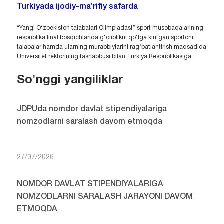
Turkiyada ijodiy-ma’rifiy safarda
“Yangi O‘zbekiston talabalari Olimpiadasi” sport musobaqalarining
respublika final bosqichlarida g‘oliblikni qo‘lga kiritgan sportchi
talabalar hamda ularning murabbiylarini rag‘batlantirish maqsadida
Universitet rektorining tashabbusi bilan Turkiya Respublikasiga...
So'nggi yangiliklar
JDPUda nomdor davlat stipendiyalariga
nomzodlarni saralash davom etmoqda
27/07/2026
NOMDOR DAVLAT STIPENDIYALARIGA
NOMZODLARNI SARALASH JARAYONI DAVOM
ETMOQDA