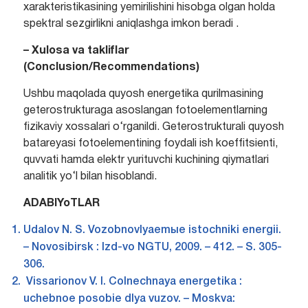
xarakteristikasining yemirilishini hisobga olgan holda
spektral sezgirlikni aniqlashga imkon beradi .
–
Xulosa
va
takliflar
(Conclusion/Recommendations)
Ushbu maqolada quyosh energetika qurilmasining
geterostrukturaga asoslangan fotoelementlarning
fizikaviy xossalari o‘rganildi. Geterostrukturali quyosh
batareyasi fotoelementining foydali ish koeffitsienti,
quvvati hamda elektr yurituvchi kuchining qiymatlari
analitik yo‘l bilan hisoblandi.
ADABIYoTLAR
Udalov N. S. Vozobnovlyaemыe istochniki energii.
– Novosibirsk : Izd-vo NGTU, 2009. – 412. – S. 305-
306.
Vissarionov V. I. Colnechnaya energetika :
uchebnoe posobie dlya vuzov. – Moskva: