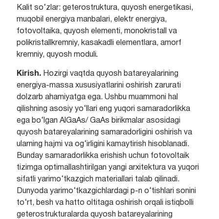
Kalit so‘zlar: geterostruktura, quyosh energetikasi,
muqobil energiya manbalari, elektr energiya,
fotovoltaika, quyosh elementi, monokristall va
polikristallkremniy, kasakadli elementlara, amorf
kremniy, quyosh moduli
.
Kirish.
Hozirgi vaqtda quyosh batareyalarining
energiya-massa xususiyatlarini oshirish zarurati
dolzarb ahamiyatga ega. Ushbu muammoni hal
qilishning asosiy yo‘llari eng yuqori samaradorlikka
ega bo‘lgan AlGaAs/ GaAs birikmalar asosidagi
quyosh batareyalarining samaradorligini oshirish va
ularning hajmi va og‘irligini kamaytirish hisoblanadi.
Bunday samaradorlikka erishish uchun fotovoltaik
tizimga optimallashtirilgan yangi arxitektura va yuqori
sifatli yarimo‘tkazgich materiallari talab qilinadi.
Dunyoda yarimo‘tkazgichlardagi p-n o‘tishlari sonini
to‘rt, besh va hatto oltitaga oshirish orqali istiqbolli
geterostrukturalarda quyosh batareyalarining