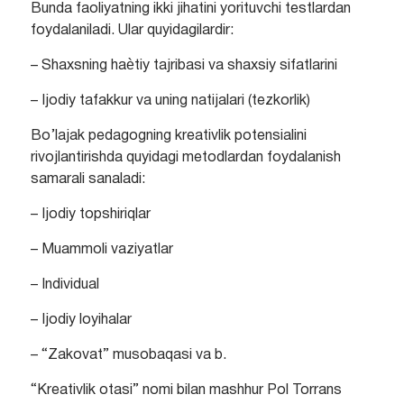
Bunda faoliyatning ikki jihatini yorituvchi testlardan
foydalaniladi. Ular quyidagilardir:
– Shaxsning haѐtiy tajribasi va shaxsiy sifatlarini
– Ijodiy tafakkur va uning natijalari (tezkorlik)
Bo’lajak pedagogning kreativlik potensialini
rivojlantirishda quyidagi metodlardan foydalanish
samarali sanaladi:
– Ijodiy topshiriqlar
– Muammoli vaziyatlar
– Individual
– Ijodiy loyihalar
– “Zakovat” musobaqasi va b.
“Kreativlik otasi” nomi bilan mashhur Pol Torrans