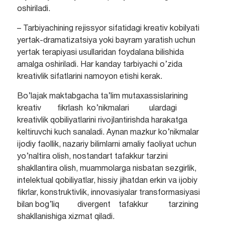
oshiriladi.
– Tarbiyachining rejissyor sifatidagi kreativ kobilyati
yertak-dramatizatsiya yoki bayram yaratish uchun
yertak terapiyasi usullaridan foydalana bilishida
amalga oshiriladi. Har kanday tarbiyachi o’zida
kreativlik sifatlarini namoyon etishi kerak.
Bo’lajak maktabgacha ta’lim mutaxassislarining
kreativ fikrlash ko’nikmalari ulardagi
kreativlik qobiliyatlarini rivojlantirishda harakatga
keltiruvchi kuch sanaladi. Aynan mazkur ko’nikmalar
ijodiy faollik, nazariy bilimlarni amaliy faoliyat uchun
yo’naltira olish, nostandart tafakkur tarzini
shakllantira olish, muammolarga nisbatan sezgirlik,
intelektual qobiliyatlar, hissiy jihatdan erkin va ijobiy
fikrlar, konstruktivlik, innovasiyalar transformasiyasi
bilan bog’liq divergent tafakkur tarzining
shakllanishiga xizmat qiladi.