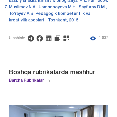
kasbiy shakllantirish / Monografiya. – T.: Fan, 2004.
Muslimov N.A., Usmonboyeva M.H., Sayfurov D.M.,
To’rayev A.B. Pedagogik kompetentlik va
kreativlik asoslari – Toshkent, 2015
1 037
Ulashish:
Boshqa rubrikalarda mashhur
Barcha Rubrikalar