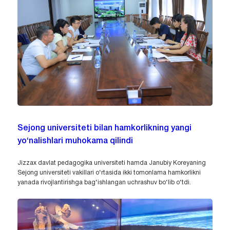
Sejong universiteti bilan hamkorlikning yangi
yo‘nalishlari muhokama qilindi
Jizzax davlat pedagogika universiteti hamda Janubiy Koreyaning
Sejong universiteti vakillari o‘rtasida ikki tomonlama hamkorlikni
yanada rivojlantirishga bag‘ishlangan uchrashuv bo‘lib o‘tdi.