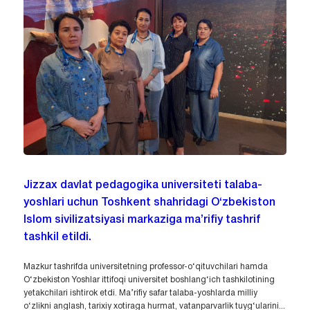
Jizzax davlat pedagogika universiteti talaba-
yoshlari uchun Toshkent shahridagi O‘zbekiston
Islom sivilizatsiyasi markaziga ma’rifiy tashrif
tashkil etildi.
Mazkur tashrifda universitetning professor-o‘qituvchilari hamda
O‘zbekiston Yoshlar ittifoqi universitet boshlang‘ich tashkilotining
yetakchilari ishtirok etdi. Ma’rifiy safar talaba-yoshlarda milliy
o‘zlikni anglash, tarixiy xotiraga hurmat, vatanparvarlik tuyg‘ularini...