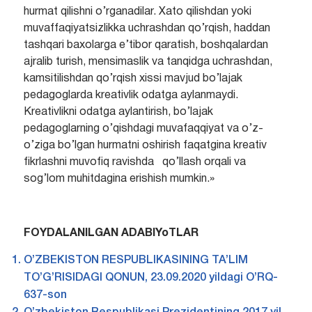
hurmat qilishni o’rganadilar. Xato qilishdan yoki
muvaffaqiyatsizlikka uchrashdan qo’rqish, haddan
tashqari baxolarga e’tibor qaratish, boshqalardan
ajralib turish, mensimaslik va tanqidga uchrashdan,
kamsitilishdan qo’rqish xissi mavjud bo’lajak
pedagoglarda kreativlik odatga aylanmaydi.
Kreativlikni odatga aylantirish, bo’lajak
pedagoglarning o’qishdagi muvafaqqiyat va o’z-
o’ziga bo’lgan hurmatni oshirish faqatgina kreativ
fikrlashni muvofiq ravishda qo’llash orqali va
sog’lom muhitdagina erishish mumkin.»
FOYDALANILGAN ADABIYoTLAR
O’ZBEKISTON RESPUBLIKASINING TA’LIM
TO’G’RISIDAGI QONUN, 23.09.2020 yildagi O’RQ-
637-son