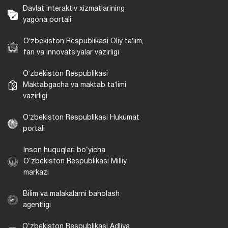
Davlat interaktiv xizmatlarining
yagona portali
Oʻzbekiston Respublikasi Oliy taʼlim,
fan va innovatsiyalar vazirligi
Oʻzbekiston Respublikasi
Maktabgacha va maktab taʼlimi
vazirligi
Oʻzbekiston Respublikasi Hukumat
portali
Inson huquqlari bo‘yicha
O‘zbekiston Respublikasi Milliy
markazi
Bilim va malakalarni baholash
agentligi
O‘zbekiston Respublikasi Adliya