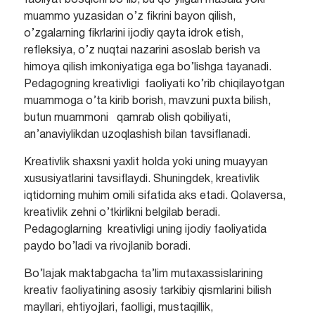
faoliyat bosqichi bo’lib, bu qo’yilgan masala yoki
muammo yuzasidan o’z fikrini bayon qilish,
o’zgalarning fikrlarini ijodiy qayta idrok etish,
refleksiya, o’z nuqtai nazarini asoslab berish va
himoya qilish imkoniyatiga ega bo’lishga tayanadi.
Pedagogning kreativligi faoliyati ko’rib chiqilayotgan
muammoga o’ta kirib borish, mavzuni puxta bilish,
butun muammoni qamrab olish qobiliyati,
an’anaviylikdan uzoqlashish bilan tavsiflanadi.
Kreativlik shaxsni yaxlit holda yoki uning muayyan
xususiyatlarini tavsiflaydi. Shuningdek, kreativlik
iqtidorning muhim omili sifatida aks etadi. Qolaversa,
kreativlik zehni o’tkirlikni belgilab beradi.
Pedagoglarning kreativligi uning ijodiy faoliyatida
paydo bo’ladi va rivojlanib boradi.
Bo’lajak maktabgacha ta’lim mutaxassislarining
kreativ faoliyatining asosiy tarkibiy qismlarini bilish
mayllari, ehtiyojlari, faolligi, mustaqillik,