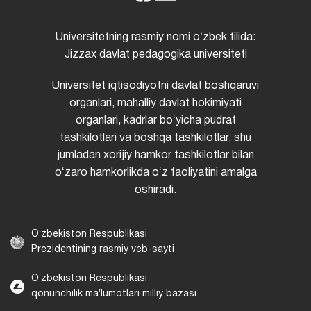
Universitetning rasmiy nomi oʻzbek tilida:
Jizzax davlat pedagogika universiteti
Universitet iqtisodiyotni davlat boshqaruvi
organlari, mahalliy davlat hokimiyati
organlari, kadrlar boʻyicha pudrat
tashkilotlari va boshqa tashkilotlar, shu
jumladan xorijiy hamkor tashkilotlar bilan
oʻzaro hamkorlikda oʻz faoliyatini amalga
oshiradi.
Oʻzbekiston Respublikasi
Prezidentining rasmiy veb-sayti
Oʻzbekiston Respublikasi
qonunchilik maʼlumotlari milliy bazasi