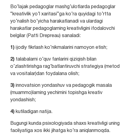
Bo’lajak pedagoglar mashg’ulotlarda pedagoglar
“kreativlik yo’l xaritasi”ga ko’ra quyidagi to’rtta
yo’nalish bo’yicha harakatlanadi va ulardagi
harakatlar pedagoglarning kreativligini ifodalovchi
belgilar (Patti Drepreau) sanaladi:
1)
ijodiy fikrlash ko’nikmalarini namoyon etish;
2)
talabalarni o’quv fanlarini qiziqish bilan
o’zlashtirishga rag’batlantiruvchi strategiya (metod
va vositalar)dan foydalana olish;
3)
innovatsion yondashuv va pedagogik masala
(muammo)larning yechimini topishga kreativ
yondashish;
4)
kutiladigan natija.
Bugungi kunda psixologiyada shaxs kreativligi uning
faoliyatiga xos ikki jihatga ko’ra aniqlanmoqda.