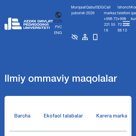
Murojaat
Qabul
SDG
Call
Ishonch
Ko
yuborish
2026
markaz:
telefoni:
qa
+998 72
+998
ku
O'ZB
221 55
72 226
РУС
16
68 10
ENG
Ilmiy ommaviy maqolalar
Barcha
Ekofaol talabalar
Karera markazi