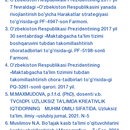
O’zbekiston Respublikasi Prezidentining 2017 yil
7 fevraldagi «O’zbekiston Respublikasini yanada
rivojlantirish bo’yicha Harakatlar strategiyasi
to’g’risida»gi PF-4947-son Farmoni.
O’zbekiston Respublikasi Prezidentining 2017 yil
30 sentabrdagi «Maktabgacha ta’lim tizimi
boshqaruvini tubdan takomillashtirish
choratadbirlari to’g’risida»gi. PF-5198-sonli
Farmoni.
O’zbekiston Respublikasi Prezidentining
«Maktabgacha ta’lim tizimini tubdan
takomillashtirish chora-tadbirlari to’g’risida»gi
PQ-3261-sonli qarori. 2017 yil.
M.MAXMUDOVA, p.f.f.d. (PhD), dosenti v.b.
TVChDPI. UZLUKSIZ TA’LIMDA KREATIVLIK
IQTIDORNING MUHIM OMILI SIFATIDA. Uzluksiz
ta’lim, ilmiy –uslubiy jurnal, 2021. N-5
Muslimov N.A. Bo’lajak kasb ta’limi o’qituvchilarini