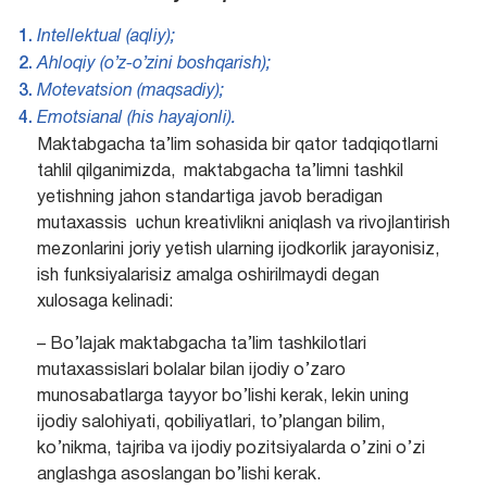
Intellektual (aqliy);
Ahloqiy (o’z-o’zini boshqarish);
Motevatsion (maqsadiy);
Emotsianal (his hayajonli).
Maktabgacha ta’lim sohasida bir qator tadqiqotlarni
tahlil qilganimizda, maktabgacha ta’limni tashkil
yetishning jahon standartiga javob beradigan
mutaxassis uchun kreativlikni aniqlash va rivojlantirish
mezonlarini joriy yetish ularning ijodkorlik jarayonisiz,
ish funksiyalarisiz amalga oshirilmaydi degan
xulosaga kelinadi:
– Bo’lajak maktabgacha ta’lim tashkilotlari
mutaxassislari bolalar bilan ijodiy o’zaro
munosabatlarga tayyor bo’lishi kerak, lekin uning
ijodiy salohiyati, qobiliyatlari, to’plangan bilim,
ko’nikma, tajriba va ijodiy pozitsiyalarda o’zini o’zi
anglashga asoslangan bo’lishi kerak.