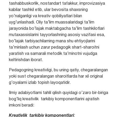
tashabbuskorlik, nostandart tafakkur, improvizasiya
kabilar tashkil etib, ular bevosita shaxsning
yo’nalganligi va kreativ qobiliyatlari bilan
uyg’unlashadi. Oliy ta’lim muassalaridagi ta’lim
jarayonida bo’lajak maktabgacha ta’lim tashkilotlari
mutaxassislarini tayyorlashning asosiy vazifasi esa,
bo’lajak tarbiyachilarning mana shu ehtiyojlarini
ta’minlash uchun zarur pedagogik shart-sharoitni
yaratish va samarali metodik ta’minotni vujudga
keltirishdan iborat.
Pedagogning kreativligi, bu uning qatiy, chegaralangan
yoki sust chegaralangan sharoitlarda har xil original
g’oyalarni izlab topish layoqatidir.
Ilmiy adabiyotlarni tahlil qilish quyidagi o’zaro bir-biriga
bog’liq kreativlik tarkibiy komponentlarini ajratish
imkoni beradi:
Kreativlik tarkibiy komponentlari
: