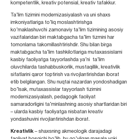
kompetentlik, kreativ potensial, kreativ tafakkur.
Ta’lim tizimini modernizasiyalash va uni shaxs
imkoniyatlariga to’liq moslashtirishga
ko’maklashuvchi zamonaviy ta’lim tizimining asosiy
vazifalaridan biri maktabgacha ta’lim tizmini har
tomonlama takomillashtirishdir. Shu bilan birga
maktabgacha ta’lim tashkilotlariga mutaxassislarni
kasbiy faoliyatga tayyorlashda ya’ni ta’lim
oluvchilarda tashabbuskorlik, mustaqillik, kreativlik
sifatlarini qaror toptirish va rivojlantirishdan iborat
etib belgilangan. Shu nuqtai nazardan yondoshadigan
bo’lsak, mutaxassislar tayyorlash tizimini
modernizasiyalash, pedagogik faoliyat
samaradorligini ta’minlashning asosiy shartlaridan biri
– ularda kasbiy faoliyatga nisbatan kreativ
yondashuvini rivojlantirishdan iborat.
Kreativlik
– shaxsning akmeologik darajadagi