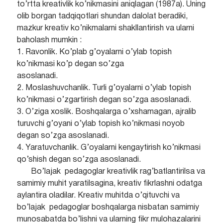
to’rtta kreativlik ko’nikmasini aniqlagan (1987a). Uning
olib borgan tadqiqotlari shundan dalolat beradiki,
mazkur kreativ ko’nikmalarni shakllantirish va ularni
baholash mumkin :
1. Ravonlik. Ko’plab g’oyalarni o’ylab topish
ko’nikmasi ko’p degan so’zga
asoslanadi.
2. Moslashuvchanlik. Turli g’oyalarni o’ylab topish
ko’nikmasi o’zgartirish degan so’zga asoslanadi.
3. O’ziga xoslik. Boshqalarga o’xshamagan, ajralib
turuvchi g’oyani o’ylab topish ko’nikmasi noyob
degan so’zga asoslanadi.
4. Yaratuvchanlik. G’oyalarni kengaytirish ko’nikmasi
qo’shish degan so’zga asoslanadi.
Bo’lajak pedagoglar kreativlik rag’batlantirilsa va
samimiy muhit yaratilsagina, kreativ fikrlashni odatga
aylantira oladilar. Kreativ muhitda o’qituvchi va
bo’lajak pedagoglar boshqalarga nisbatan samimiy
munosabatda bo’lishni va ularning fikr mulohazalarini