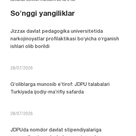
So'nggi yangiliklar
Jizzax davlat pedagogika universitetida
narkojinoyatlar profilaktikasi bo‘yicha o‘rganish
ishlari olib borildi
28/07/2026
G‘oliblarga munosib e’tirof: JDPU talabalari
Turkiyada ijodiy-ma’rifiy safarda
28/07/2026
JDPUda nomdor davlat stipendiyalariga