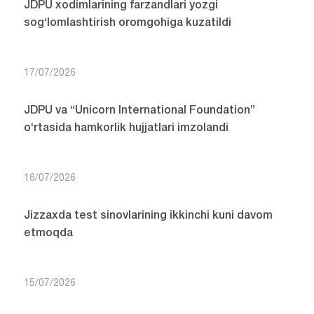
JDPU xodimlarining farzandlari yozgi
sog‘lomlashtirish oromgohiga kuzatildi
17/07/2026
JDPU va “Unicorn International Foundation”
o‘rtasida hamkorlik hujjatlari imzolandi
16/07/2026
Jizzaxda test sinovlarining ikkinchi kuni davom
etmoqda
15/07/2026