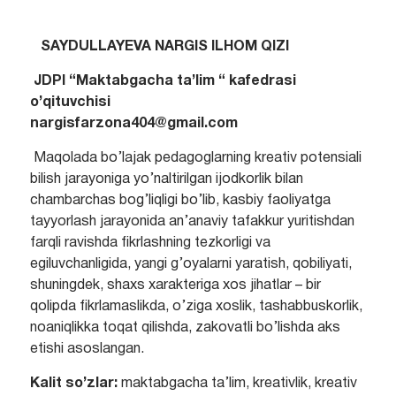
SAYDULLAYE
VA NARGIS ILHOM QIZI
JDPI “Maktabgacha ta’lim “ kafedrasi
o’qituvchisi
nargisfarzona404@gmail.com
Maqolada bo’lajak pedagoglarning kreativ potensiali
bilish jarayoniga yo’naltirilgan ijodkorlik bilan
chambarchas bog’liqligi bo’lib, kasbiy faoliyatga
tayyorlash jarayonida an’anaviy tafakkur yuritishdan
farqli ravishda fikrlashning tezkorligi va
egiluvchanligida, yangi g’oyalarni yaratish, qobiliyati,
shuningdek, shaxs xarakteriga xos jihatlar – bir
qolipda fikrlamaslikda, o’ziga xoslik, tashabbuskorlik,
noaniqlikka toqat qilishda, zakovatli bo’lishda aks
etishi asoslangan.
Kalit so’zlar:
maktabgacha ta’lim, kreativlik, kreativ