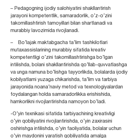
– Pedagogning ijodiy salohiyatini shakllantirish
jarayoni kompetentlik, samaradorlik, o’z-o’zini
takomillashtirish tamoyillari bilan shartlanadi va
murabbiy lavozimida rivojlanadi.
– Bo’lajak maktabgacha ta’lim tashkilotlari
mutaxassislarining murabbiy sifatida kreativ
kompetentligi o’zini takomillashtirishga bo’lgan
intilishda, bolani shakllantirishda qo’llab-quvvatlashga
va unga namuna bo’lishga tayyorlikda, bolalarda ijodiy
kobilyatlarni yuzaga chikarishda, ta’lim va tarbiya
jarayonida noana’naviy metod va texnologiyalardan
foydalangan holda samaradorlikka erishishida,
hamkorlikni rivojlantirishda namoyon bo’ladi.
-O’yin texnikasi sifatida tarbiyachining kreativligi
o’yin qobiliyatini rivojlantirishda, o’yin zaxirasini
oshirishga intilishda, o’yin faoliyatida, bolalar uchun
o’yin maydonini yaratish qobiliyatida amalga