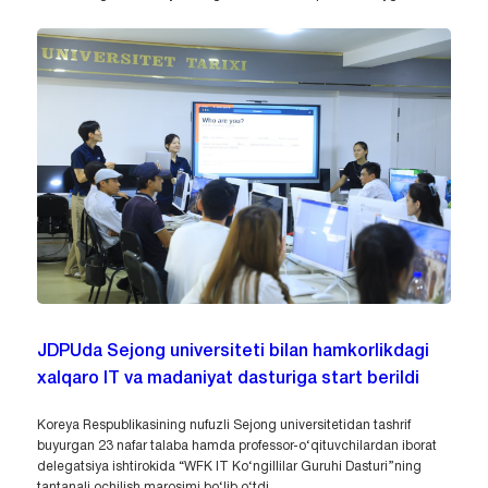
JDPUda Sejong universiteti bilan hamkorlikdagi
xalqaro IT va madaniyat dasturiga start berildi
Koreya Respublikasining nufuzli Sejong universitetidan tashrif
buyurgan 23 nafar talaba hamda professor-o‘qituvchilardan iborat
delegatsiya ishtirokida “WFK IT Ko‘ngillilar Guruhi Dasturi”ning
tantanali ochilish marosimi bo‘lib o‘tdi.