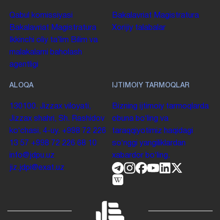
Qabul komissiyasi
Bakalavriat
Magistratura
Bakalavriat
Magistratura
Xorijiy talabalar
Ikkinchi oliy taʼlim
Bilim va
malakalarni baholash
agentligi
ALOQA
IJTIMOIY TARMOQLAR
130100. Jizzax viloyati,
Bizning ijtimoiy tarmoqlarda
Jizzax shahri, Sh. Rashidov
obuna boʻling va
koʻchasi, 4-uy.
+998 72 226
taraqqiyotimiz haqidagi
13 57
+998 72 226 68 10
soʻnggi yangiliklardan
info@jdpu.uz
xabardor boʻling.
jiz.jdpi@exat.uz