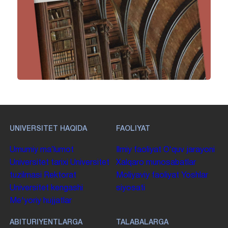
UNIVERSITET HAQIDA
FAOLIYAT
Umumiy maʼlumot
Ilmiy faoliyat
Oʻquv jarayoni
Universitet tarixi
Universitet
Xalqaro munosabatlar
tuzilmasi
Rektorat
Moliyaviy faoliyat
Yoshlar
Universitet kengashi
siyosati
Me'yoriy hujjatlar
ABITURIYENTLARGA
TALABALARGA